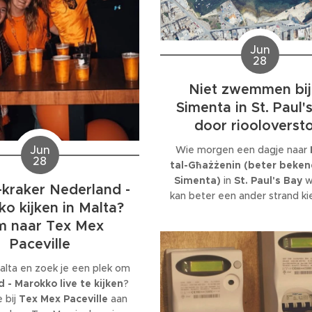
Jun
28
Niet zwemmen bij 
Simenta in St. Paul'
door riooloversto
Jun
Wie morgen een dagje naar
28
tal-Għażżenin (beter bekend
Simenta)
in
St. Paul's Bay
wi
kraker Nederland -
kan beter een ander strand ki
o kijken in Malta?
Maltese Environmental He
 naar Tex Mex
Directorate heeft zaterdaga
officiële waarschuwing afge
Paceville
niet in zee te zwemmen
va
Malta en zoek je een plek om
een
riooloverstort
.
 - Marokko live te kijken
?
 bij
Tex Mex Paceville
aan