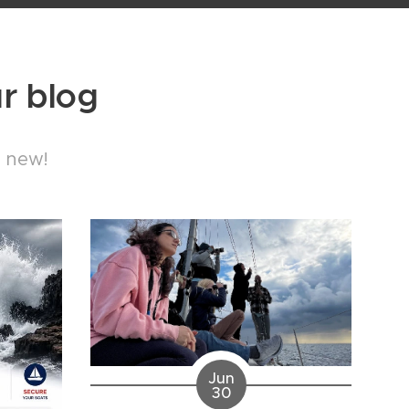
ur blog
s new!
Jun
30