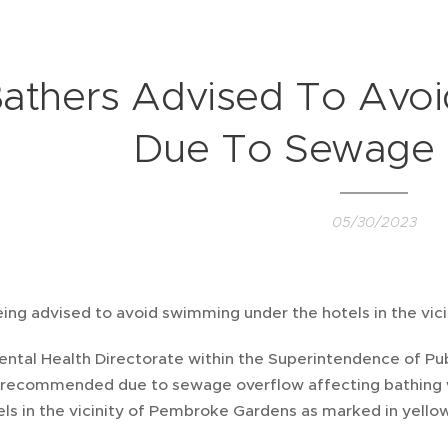
athers Advised To Avo
Due To Sewage 
05/30/2023
eing advised to avoid swimming under the hotels in the vi
tal Health Directorate within the Superintendence of Publi
t recommended due to sewage overflow affecting bathing wa
ls in the vicinity of Pembroke Gardens as marked in yellow i