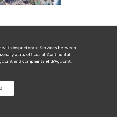
e Health Inspectorate Services between
nally at its offices at Continental
d@gov.mt and complaints.ehd@gov.mt.
ta