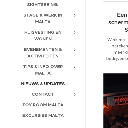
SIGHTSEEING:
Een 
STAGE & WERK IN
MALTA
scherm
S
HUISVESTING EN
WONEN
Werken in 
beteken
EVENEMENTEN &
meer d
ACTIVITEITEN
bedrijven b
van teamui
TIPS & INFO OVER
tot grote 
MALTA
bij een 
NIEUWS & UPDATES
honderden 
feesten
CONTACT
TOY ROOM MALTA
EXCURSIES MALTA