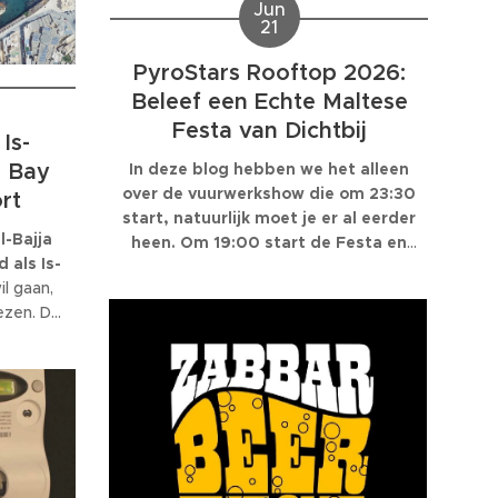
Jun
21
PyroStars Rooftop 2026:
Beleef een Echte Maltese
Festa van Dichtbij
Is-
s Bay
In deze blog hebben we het alleen
over de vuurwerkshow die om 23:30
rt
start, natuurlijk moet je er al eerder
Il-Bajja
heen. Om 19:00 start de Festa en
 als Is-
de optredens rond 21:00! Veel
l gaan,
plezier!
ezen. De
alth
vond een
geven om
nwege