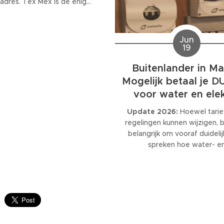
 adres. Tex Mex is de enige
 Malta waar de volledige
 wordt uitgezonden, ook al
 deze ruim na de normale
Jun
sluitingstijd.
19
Buitenlander in Ma
Mogelijk betaal je 
voor water en ele
Update 2026:
Hoewel tarie
regelingen kunnen wijzigen, bl
belangrijk om vooraf duidelij
spreken hoe water- e
elektriciteitskosten worden b