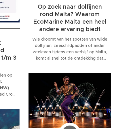
Op zoek naar dolfijnen
rond Malta? Waarom
EcoMarine Malta een heel
andere ervaring biedt
Wie droomt van het spotten van wilde
t
dolfijnen, zeeschildpadden of ander
nd
zeeleven tijdens een verblijf op Malta,
 t/m 3
komt al snel tot de ontdekking dat
daar eigenlijk maar één organisatie
volledig op is gespecialiseerd:
en op
EcoMarine Malta
.
t
/NW)
Red Cross
en tot
 op