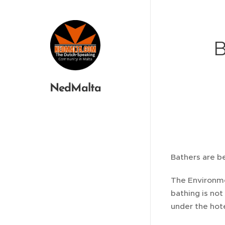
B
NedMalta
Bathers are b
The Environmen
bathing is no
under the hote