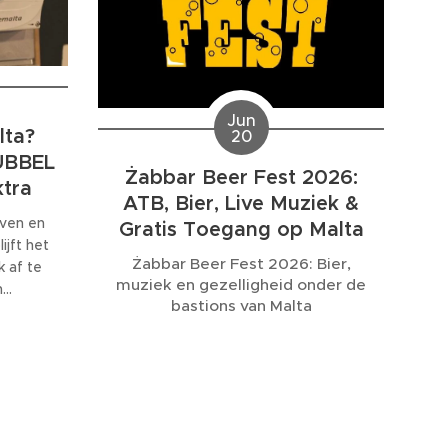
Jun
lta?
20
DUBBEL
Żabbar Beer Fest 2026:
ktra
ATB, Bier, Live Muziek &
ven en
Gratis Toegang op Malta
ijft het
Żabbar Beer Fest 2026: Bier,
k af te
muziek en gezelligheid onder de
n
bastions van Malta
erekend.