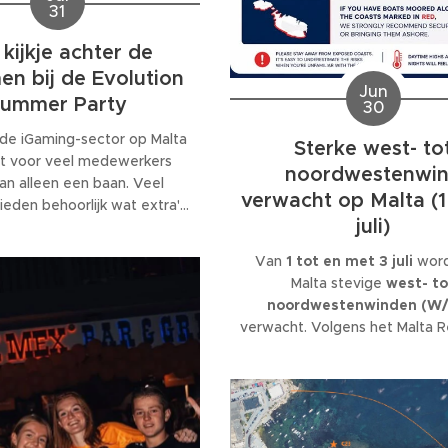
31
kijkje achter de
en bij de Evolution
Jun
ummer Party
30
de iGaming-sector op Malta
Sterke west- to
t voor veel medewerkers
noordwestenwi
an alleen een baan. Veel
verwacht op Malta (1
ieden behoorlijk wat extra's,
juli)
tjes en interne activiteiten
personeelsfeesten. En als je
Van
1 tot en met 3 juli
word
internationaal bedrijf met
Malta stevige
west- to
collega's werkt, kunnen die
noordwestenwinden (W
 behoorlijk groot worden.
verwacht. Volgens het Malta 
kan de wind tijdelijk toenem
windkracht 6
, met name
donderdag 2 juli.