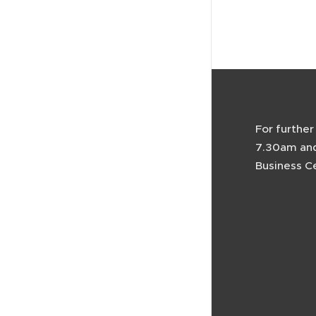
For further
7.30am and
Business C