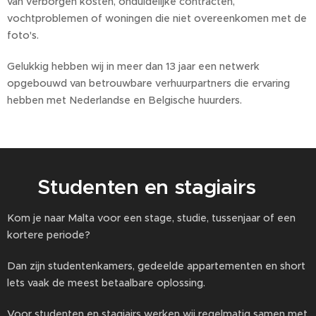
van verborgen kosten, onduidelijke contracten,
vochtproblemen of woningen die niet overeenkomen met de
foto's.
Gelukkig hebben wij in meer dan 13 jaar een netwerk
opgebouwd van betrouwbare verhuurpartners die ervaring
hebben met Nederlandse en Belgische huurders.
🎓 Studenten en stagiairs
Kom je naar Malta voor een stage, studie, tussenjaar of een
kortere periode?
Dan zijn studentenkamers, gedeelde appartementen en short
lets vaak de meest betaalbare oplossing.
Voor studenten en stagiairs werken wij regelmatig samen met