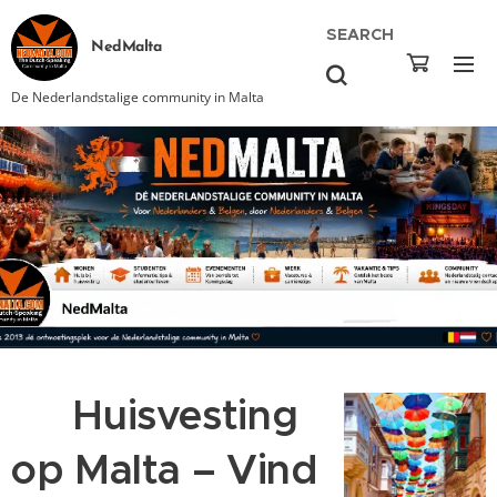
SEARCH
NedMalta
De Nederlandstalige community in Malta
🏡 Huisvesting
op Malta – Vind