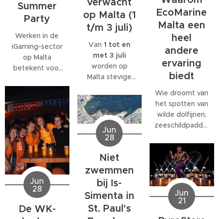
verwacht
Summer
EcoMarine
op Malta (1
Party
Malta een
t/m 3 juli)
Werken in de
heel
Van
1 tot en
iGaming-sector
andere
met 3 juli
op Malta
ervaring
worden op
betekent voor
biedt
Malta stevige
veel
west- tot
medewerkers
Wie droomt van
noordwestenwinden
meer dan alleen
het spotten van
(W/NW)
een baan. Veel
wilde dolfijnen,
verwacht.
bedrijven
zeeschildpadden
Jun
Volgens het
bieden
of ander
28
Malta Red Cross
behoorlijk wat
zeeleven
kan de wind
extra's, van
Niet
tijdens een
tijdelijk
teamuitjes en
verblijf op Malta,
zwemmen
toenemen tot
interne
komt al snel tot
Jun
bij Is-
windkracht 6
,
activiteiten tot
28
de ontdekking
Jun
Simenta in
met name op
grote
21
dat daar
donderdag 2
St. Paul's
De WK-
personeelsfeesten.
eigenlijk maar
juli.
En als je bij een