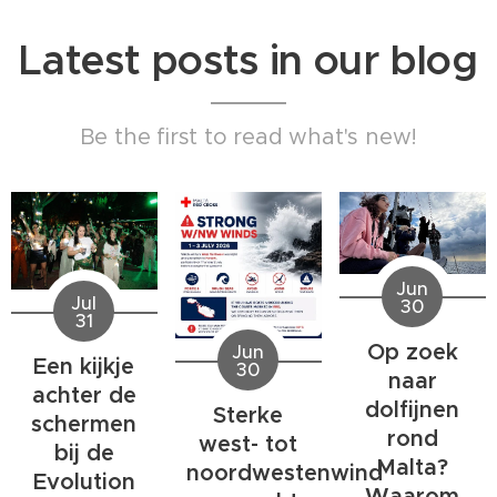
Latest posts in our blog
Be the first to read what's new!
Jun
Jul
30
31
Op zoek
Jun
Een kijkje
30
naar
achter de
dolfijnen
Sterke
schermen
rond
west- tot
bij de
Malta?
noordwestenwind
Evolution
Waarom