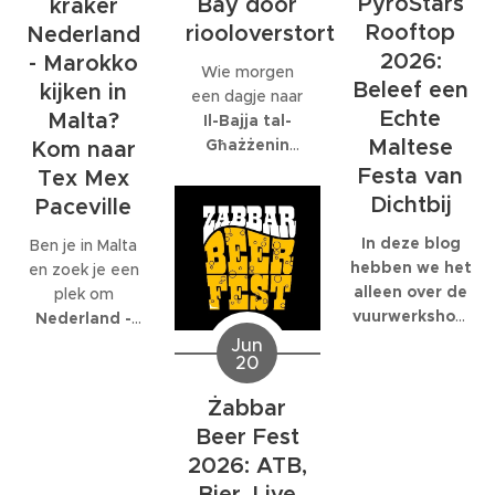
PyroStars
Bay door
kraker
één organisatie
internationaal
Rooftop
riooloverstort
volledig op is
Nederland
bedrijf met
gespecialiseerd:
2026:
- Marokko
Wie morgen
honderden
EcoMarine
Beleef een
kijken in
een dagje naar
collega's werkt,
Malta
.
Echte
Malta?
Il-Bajja tal-
kunnen die
Maltese
Għażżenin
feesten
Kom naar
(beter bekend
behoorlijk groot
Festa van
Tex Mex
als Is-Simenta)
worden.
Dichtbij
Paceville
in
St. Paul's
Bay
wil gaan,
In deze blog
Ben je in Malta
kan beter een
hebben we het
en zoek je een
ander strand
alleen over de
plek om
kiezen. De
vuurwerkshow
Nederland -
Maltese
die om 23:30
Marokko live te
Jun
20
Environmental
start,
kijken
? Dan ben
Health
natuurlijk
je bij
Tex Mex
Żabbar
Directorate
moet je er al
Paceville
aan
Beer Fest
heeft
eerder heen.
het juiste adres.
zaterdagavond
Om 19:00
2026: ATB,
Tex Mex is de
een officiële
start de Festa
enige plek op
Bier, Live