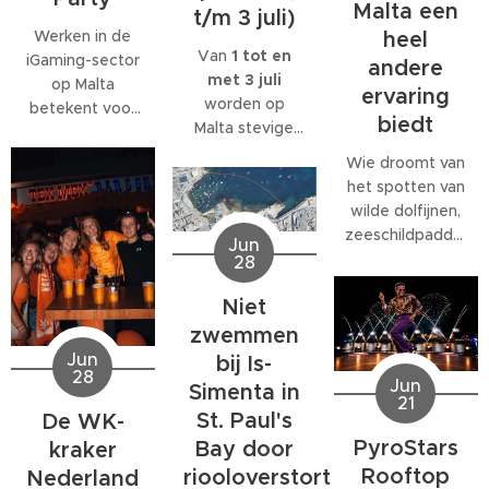
Malta een
t/m 3 juli)
Werken in de
heel
Van
1 tot en
iGaming-sector
andere
met 3 juli
op Malta
ervaring
worden op
betekent voor
biedt
Malta stevige
veel
west- tot
medewerkers
Wie droomt van
noordwestenwinden
meer dan alleen
het spotten van
(W/NW)
een baan. Veel
wilde dolfijnen,
verwacht.
bedrijven
zeeschildpadden
Jun
Volgens het
bieden
of ander
28
Malta Red Cross
behoorlijk wat
zeeleven
kan de wind
extra's, van
Niet
tijdens een
tijdelijk
teamuitjes en
verblijf op Malta,
zwemmen
toenemen tot
interne
komt al snel tot
Jun
bij Is-
windkracht 6
,
activiteiten tot
28
de ontdekking
Jun
Simenta in
met name op
grote
21
dat daar
donderdag 2
St. Paul's
De WK-
personeelsfeesten.
eigenlijk maar
juli.
En als je bij een
PyroStars
Bay door
kraker
één organisatie
internationaal
Rooftop
riooloverstort
volledig op is
Nederland