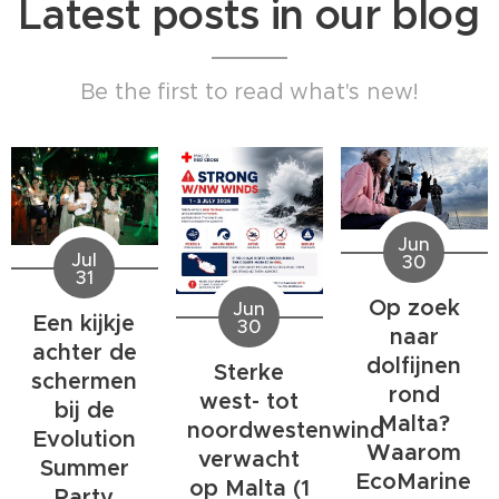
Latest posts in our blog
Be the first to read what's new!
Jun
Jul
30
31
Op zoek
Jun
Een kijkje
30
naar
achter de
dolfijnen
Sterke
schermen
rond
west- tot
bij de
Malta?
noordwestenwind
Evolution
Waarom
verwacht
Summer
EcoMarine
op Malta (1
Party