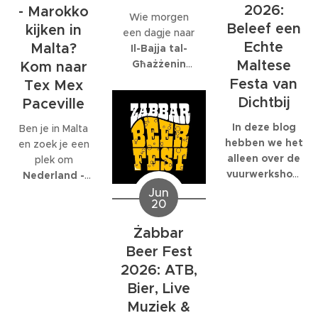
bedrijf met
gespecialiseerd:
2026:
- Marokko
Wie morgen
honderden
EcoMarine
Beleef een
kijken in
een dagje naar
collega's werkt,
Malta
.
Echte
Malta?
Il-Bajja tal-
kunnen die
Maltese
Għażżenin
feesten
Kom naar
(beter bekend
behoorlijk groot
Festa van
Tex Mex
als Is-Simenta)
worden.
Dichtbij
Paceville
in
St. Paul's
Bay
wil gaan,
In deze blog
Ben je in Malta
kan beter een
hebben we het
en zoek je een
ander strand
alleen over de
plek om
kiezen. De
vuurwerkshow
Nederland -
Maltese
die om 23:30
Marokko live te
Jun
20
Environmental
start,
kijken
? Dan ben
Health
natuurlijk
je bij
Tex Mex
Żabbar
Directorate
moet je er al
Paceville
aan
Beer Fest
heeft
eerder heen.
het juiste adres.
zaterdagavond
Om 19:00
2026: ATB,
Tex Mex is de
een officiële
start de Festa
enige plek op
Bier, Live
waarschuwing
en de
Malta waar de
Muziek &
afgegeven om
optredens
volledige