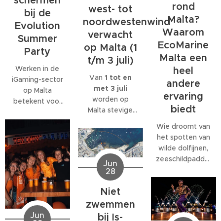
schermen
rond
west- tot
bij de
Malta?
noordwestenwind
Evolution
Waarom
verwacht
Summer
EcoMarine
op Malta (1
Party
Malta een
t/m 3 juli)
Werken in de
heel
Van
1 tot en
iGaming-sector
andere
met 3 juli
op Malta
ervaring
worden op
betekent voor
biedt
Malta stevige
veel
west- tot
medewerkers
Wie droomt van
noordwestenwinden
meer dan alleen
het spotten van
(W/NW)
een baan. Veel
wilde dolfijnen,
verwacht.
bedrijven
zeeschildpadden
Jun
Volgens het
bieden
of ander
28
Malta Red Cross
behoorlijk wat
zeeleven
kan de wind
extra's, van
Niet
tijdens een
tijdelijk
teamuitjes en
verblijf op Malta,
zwemmen
toenemen tot
interne
komt al snel tot
Jun
bij Is-
windkracht 6
,
activiteiten tot