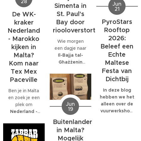
28
de ontdekking
Jun
Simenta in
met name op
grote
21
dat daar
donderdag 2
St. Paul's
De WK-
personeelsfeesten.
eigenlijk maar
juli.
En als je bij een
PyroStars
Bay door
kraker
één organisatie
internationaal
Rooftop
riooloverstort
volledig op is
Nederland
bedrijf met
gespecialiseerd:
2026:
- Marokko
Wie morgen
honderden
EcoMarine
Beleef een
kijken in
een dagje naar
collega's werkt,
Malta
.
Echte
Malta?
Il-Bajja tal-
kunnen die
Maltese
Għażżenin
feesten
Kom naar
(beter bekend
behoorlijk groot
Festa van
Tex Mex
als Is-Simenta)
worden.
Dichtbij
Paceville
in
St. Paul's
Bay
wil gaan,
In deze blog
Ben je in Malta
kan beter een
hebben we het
en zoek je een
Jun
ander strand
alleen over de
plek om
19
kiezen. De
vuurwerkshow
Nederland -
Maltese
die om 23:30
Marokko live te
Buitenlander
Environmental
start,
kijken
? Dan ben
in Malta?
Health
natuurlijk
je bij
Tex Mex
Mogelijk
Directorate
moet je er al
Paceville
aan