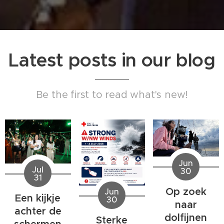
Latest posts in our blog
Be the first to read what's new!
Jun
Jul
30
31
Op zoek
Jun
Een kijkje
30
naar
achter de
dolfijnen
Sterke