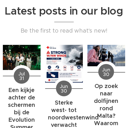
Latest posts in our blog
Be the first to read what's new!
Jun
Jul
30
31
Op zoek
Jun
Een kijkje
30
naar
achter de
dolfijnen
Sterke
schermen
rond
west- tot
bij de
Malta?
noordwestenwind
Evolution
Waarom
verwacht
Summer