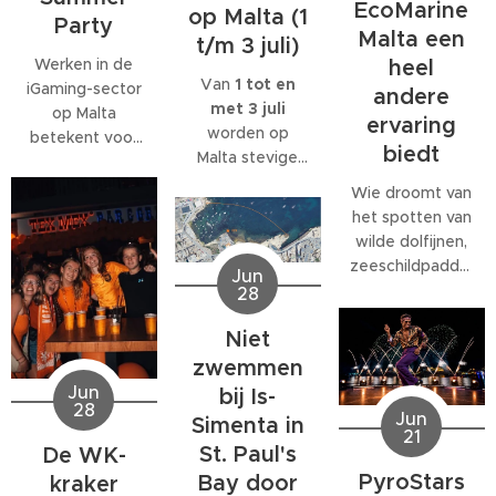
EcoMarine
op Malta (1
Party
Malta een
t/m 3 juli)
Werken in de
heel
Van
1 tot en
iGaming-sector
andere
met 3 juli
op Malta
ervaring
worden op
betekent voor
biedt
Malta stevige
veel
west- tot
medewerkers
Wie droomt van
noordwestenwinden
meer dan alleen
het spotten van
(W/NW)
een baan. Veel
wilde dolfijnen,
verwacht.
bedrijven
zeeschildpadden
Jun
Volgens het
bieden
of ander
28
Malta Red Cross
behoorlijk wat
zeeleven
kan de wind
extra's, van
Niet
tijdens een
tijdelijk
teamuitjes en
verblijf op Malta,
zwemmen
toenemen tot
interne
komt al snel tot
Jun
bij Is-
windkracht 6
,
activiteiten tot
28
de ontdekking
Jun
Simenta in
met name op
grote
21
dat daar
donderdag 2
St. Paul's
De WK-
personeelsfeesten.
eigenlijk maar
juli.
En als je bij een
PyroStars
Bay door
kraker
één organisatie