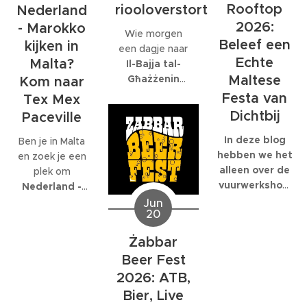
internationaal
Rooftop
riooloverstort
volledig op is
Nederland
bedrijf met
gespecialiseerd:
2026:
- Marokko
Wie morgen
honderden
EcoMarine
Beleef een
kijken in
een dagje naar
collega's werkt,
Malta
.
Echte
Malta?
Il-Bajja tal-
kunnen die
Maltese
Għażżenin
feesten
Kom naar
(beter bekend
behoorlijk groot
Festa van
Tex Mex
als Is-Simenta)
worden.
Dichtbij
Paceville
in
St. Paul's
Bay
wil gaan,
In deze blog
Ben je in Malta
kan beter een
hebben we het
en zoek je een
ander strand
alleen over de
plek om
kiezen. De
vuurwerkshow
Nederland -
Maltese
die om 23:30
Marokko live te
Jun
20
Environmental
start,
kijken
? Dan ben
Health
natuurlijk
je bij
Tex Mex
Żabbar
Directorate
moet je er al
Paceville
aan
Beer Fest
heeft
eerder heen.
het juiste adres.
zaterdagavond
Om 19:00
2026: ATB,
Tex Mex is de
een officiële
start de Festa
enige plek op
Bier, Live
waarschuwing
en de