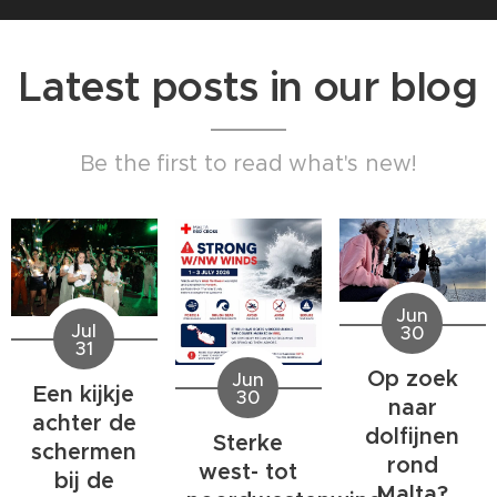
Latest posts in our blog
Be the first to read what's new!
Jun
Jul
30
31
Op zoek
Jun
Een kijkje
30
naar
achter de
dolfijnen
Sterke
schermen
rond
west- tot
bij de
Malta?