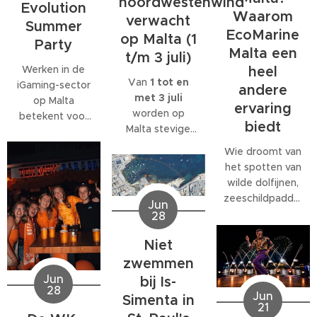
noordwestenwind
Evolution
Waarom
verwacht
Summer
EcoMarine
op Malta (1
Party
Malta een
t/m 3 juli)
Werken in de
heel
Van
1 tot en
iGaming-sector
andere
met 3 juli
op Malta
ervaring
worden op
betekent voor
biedt
Malta stevige
veel
west- tot
medewerkers
Wie droomt van
noordwestenwinden
meer dan alleen
het spotten van
(W/NW)
een baan. Veel
wilde dolfijnen,
verwacht.
bedrijven
zeeschildpadden
Jun
Volgens het
bieden
of ander
28
Malta Red Cross
behoorlijk wat
zeeleven
kan de wind
extra's, van
Niet
tijdens een
tijdelijk
teamuitjes en
verblijf op Malta,
zwemmen
toenemen tot
interne
komt al snel tot
Jun
bij Is-
windkracht 6
,
activiteiten tot
28
de ontdekking
Jun
Simenta in
met name op
grote
21
dat daar
donderdag 2