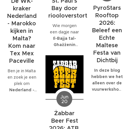
St. Paul's
De WK-
personeelsfeesten.
eigenlijk maar
juli.
En als je bij een
PyroStars
Bay door
kraker
één organisatie
internationaal
Rooftop
riooloverstort
volledig op is
Nederland
bedrijf met
gespecialiseerd:
2026:
- Marokko
Wie morgen
honderden
EcoMarine
Beleef een
kijken in
een dagje naar
collega's werkt,
Malta
.
Echte
Malta?
Il-Bajja tal-
kunnen die
Maltese
Għażżenin
feesten
Kom naar
(beter bekend
behoorlijk groot
Festa van
Tex Mex
als Is-Simenta)
worden.
Dichtbij
Paceville
in
St. Paul's
Bay
wil gaan,
In deze blog
Ben je in Malta
kan beter een
hebben we het
en zoek je een
ander strand
alleen over de
plek om
kiezen. De
vuurwerkshow
Nederland -
Maltese
die om 23:30
Marokko live te
Jun
20
Environmental
start,
kijken
? Dan ben
Health
natuurlijk
je bij
Tex Mex
Żabbar
Directorate
moet je er al
Paceville
aan
Beer Fest
heeft
eerder heen.
het juiste adres.
zaterdagavond
Om 19:00
2026: ATB,
Tex Mex is de