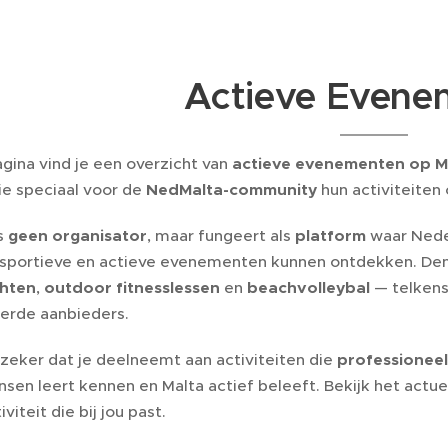
Actieve Evene
gina vind je een overzicht van
actieve evenementen op M
ie speciaal voor de
NedMalta-community
hun activiteiten 
s
geen organisator
, maar fungeert als
platform
waar Nede
sportieve en actieve evenementen kunnen ontdekken. De
hten
,
outdoor fitnesslessen
en
beachvolleybal
— telkens
eerde aanbieders.
 zeker dat je deelneemt aan activiteiten die
professionee
sen leert kennen en Malta actief beleeft. Bekijk het actu
viteit die bij jou past.