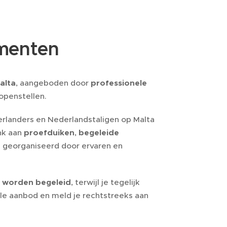
menten
alta
, aangeboden door
professionele
openstellen.
rlanders en Nederlandstaligen op Malta
nk aan
proefduiken
,
begeleide
 georganiseerd door ervaren en
l worden begeleid
, terwijl je tegelijk
ele aanbod en meld je rechtstreeks aan