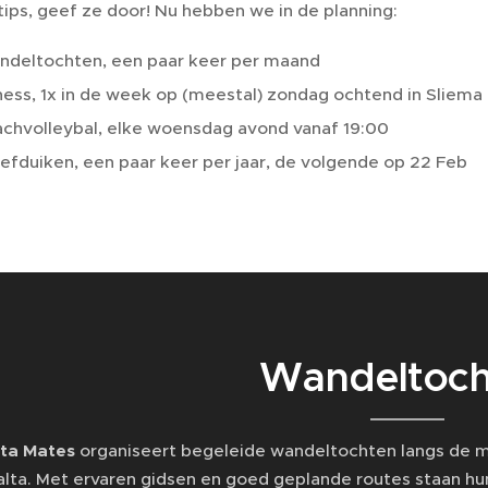
tips, geef ze door! Nu hebben we in de planning:
deltochten, een paar keer per maand
ness, 1x in de week op (meestal) zondag ochtend in Sliema
chvolleybal, elke woensdag avond vanaf 19:00
efduiken, een paar keer per jaar, de volgende op 22 Feb
Wandeltoch
ta Mates
organiseert begeleide wandeltochten langs de mo
lta. Met ervaren gidsen en goed geplande routes staan hu