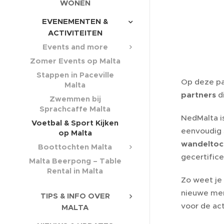
WONEN
EVENEMENTEN &
ACTIVITEITEN
Events and more
Zomer Events op Malta
Stappen in Paceville
Op deze pa
Malta
partners
d
Zwemmen bij
Sprachcaffe Malta
NedMalta i
Voetbal & Sport Kijken
eenvoudig 
op Malta
wandeltoc
Boottochten Malta
gecertific
Malta Beerpong – Table
Rental in Malta
Zo weet je
nieuwe men
TIPS & INFO OVER
voor de acti
MALTA