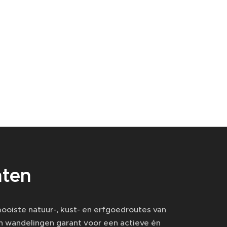
ten
oiste natuur-, kust- en erfgoedroutes van
n wandelingen garant voor een actieve én