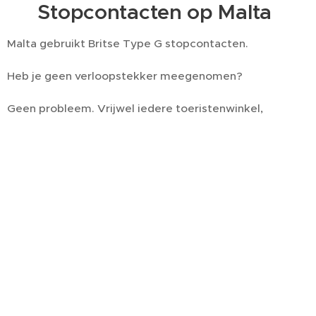
🔌 Stopcontacten op Malta
Malta gebruikt Britse Type G stopcontacten.
Heb je geen verloopstekker meegenomen?
Geen probleem. Vrijwel iedere toeristenwinkel,
supermarkt of elektronicazaak verkoopt ze voor een
paar euro.
♻️ Hoe werkt afval op Malta?
Afval wordt op verschillende dagen opgehaald.
Veel nieuwkomers zetten hun afval op de verkeerde
dag buiten.