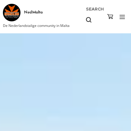
SEARCH
NedMalta
De Nederlandstalige community in Malta