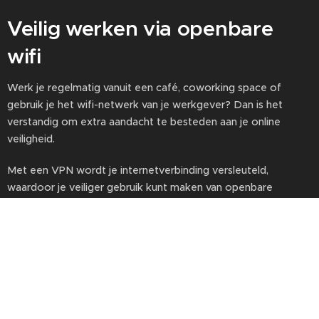
Veilig werken via openbare
wifi
Werk je regelmatig vanuit een café, coworking space of
gebruik je het wifi-netwerk van je werkgever? Dan is het
verstandig om extra aandacht te besteden aan je online
veiligheid.
Met een VPN wordt je internetverbinding versleuteld,
waardoor je veiliger gebruik kunt maken van openbare
netwerken.
Wij gebruiken hiervoor zelf
NordVPN
en zijn daar erg
tevreden over.
➡️
Lees meer over NordVPN