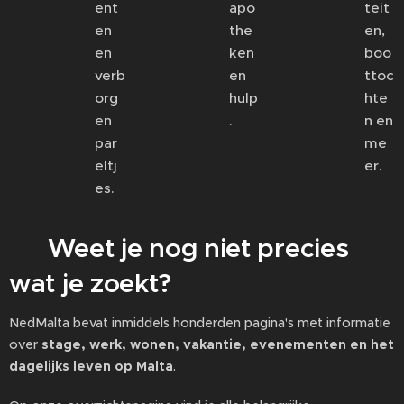
ent
apo
teit
en
the
en,
en
ken
boo
verb
en
ttoc
org
hulp
hte
en
.
n en
par
me
eltj
er.
es.
📚 Weet je nog niet precies
wat je zoekt?
NedMalta bevat inmiddels honderden pagina's met informatie
over
stage, werk, wonen, vakantie, evenementen en het
dagelijks leven op Malta
.