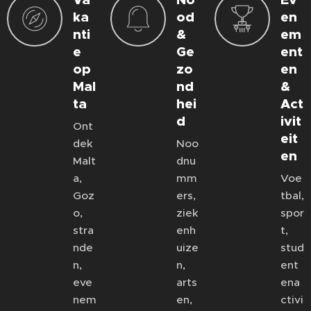
ka
od
en
nti
&
em
e
Ge
ent
op
zo
en
Mal
nd
&
ta
hei
Act
d
ivit
Ont
eit
dek
Noo
en
Malt
dnu
a,
mm
Voe
Goz
ers,
tbal,
o,
ziek
spor
stra
enh
t,
nde
uize
stud
n,
n,
ent
eve
arts
ena
nem
en,
ctivi