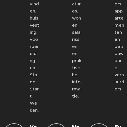
vind
atur
ers,
en,
es,
app
huis
won
arte
vest
en,
men
ing,
sala
ten
voo
riss
en
rber
en
betr
eidi
en
ouw
ng
prak
bar
en
tisc
e
Sta
he
verh
ge
info
uurd
Star
rma
ers.
t
tie.
We
ken.
Va
No
Ev