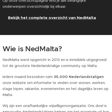
Op onze overzichtspagina vind je alle belangrijke
onderwerpen overzichtelijk bij elkaar.
Bekijk het complete overzicht van NedMalta
👉
Wie is NedMalta?
NedMalta werd opgericht in 2013 en is inmiddels uitgegroeid
tot de grootste Nederlandstalige community op Malta.
Iedere maand bezoeken ruim
35.000 Nederlandstaligen
onze website om informatie te vinden over wonen, werken,
stage lopen, vakantie, evenementen en het dagelijks leven op
Malta.
Wij zijn een onafhankelijke vrijwilligersorganisatie. Ons doel is
eenvoudig: Nederlandstaligen helpen om het maximale uit hun