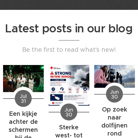
Latest posts in our blog
Be the first to read what's new!
Jun
Jul
30
31
Op zoek
Jun
Een kijkje
30
naar
achter de
dolfijnen
Sterke
schermen
rond
west- tot
bij de