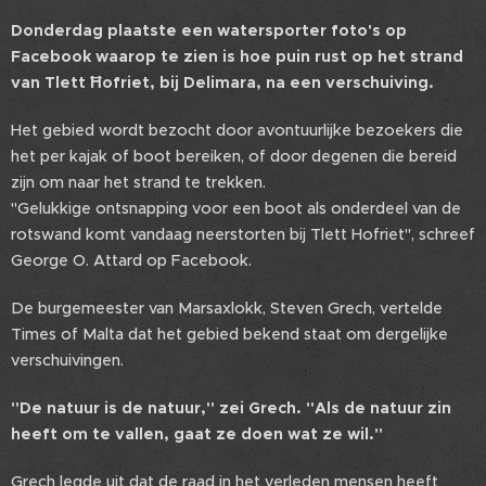
Donderdag plaatste een watersporter foto's op
Facebook waarop te zien is hoe puin rust op het strand
van Tlett Ħofriet, bij Delimara, na een verschuiving.
Het gebied wordt bezocht door avontuurlijke bezoekers die
het per kajak of boot bereiken, of door degenen die bereid
zijn om naar het strand te trekken.
"Gelukkige ontsnapping voor een boot als onderdeel van de
rotswand komt vandaag neerstorten bij Tlett Hofriet", schreef
George O. Attard op Facebook.
De burgemeester van Marsaxlokk, Steven Grech, vertelde
Times of Malta dat het gebied bekend staat om dergelijke
verschuivingen.
"De natuur is de natuur," zei Grech. "Als de natuur zin
heeft om te vallen, gaat ze doen wat ze wil."
Grech legde uit dat de raad in het verleden mensen heeft