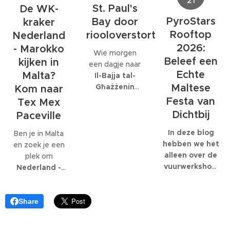
donderdag 2
St. Paul's
De WK-
personeelsfeesten.
eigenlijk maar
juli.
En als je bij een
PyroStars
Bay door
kraker
één organisatie
internationaal
Rooftop
riooloverstort
volledig op is
Nederland
bedrijf met
gespecialiseerd:
2026:
- Marokko
Wie morgen
honderden
EcoMarine
Beleef een
kijken in
een dagje naar
collega's werkt,
Malta
.
Echte
Malta?
Il-Bajja tal-
kunnen die
Maltese
Għażżenin
feesten
Kom naar
(beter bekend
behoorlijk groot
Festa van
Tex Mex
als Is-Simenta)
worden.
Dichtbij
Paceville
in
St. Paul's
Bay
wil gaan,
In deze blog
Ben je in Malta
kan beter een
hebben we het
en zoek je een
ander strand
alleen over de
plek om
kiezen. De
vuurwerkshow
Nederland -
Maltese
die om 23:30
Marokko live te
Environmental
start,
kijken
? Dan ben
Health
natuurlijk
je bij
Tex Mex
Share
Directorate
moet je er al
Paceville
aan
heeft
eerder heen.
het juiste adres.