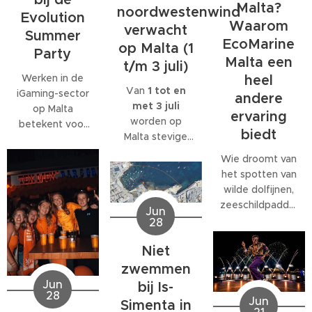
Malta?
noordwestenwind
Evolution
Waarom
verwacht
Summer
EcoMarine
op Malta (1
Party
Malta een
t/m 3 juli)
Werken in de
heel
Van
1 tot en
iGaming-sector
andere
met 3 juli
op Malta
ervaring
worden op
betekent voor
biedt
Malta stevige
veel
west- tot
medewerkers
Wie droomt van
noordwestenwinden
meer dan alleen
het spotten van
(W/NW)
een baan. Veel
wilde dolfijnen,
verwacht.
bedrijven
zeeschildpadden
Jun
Volgens het
bieden
of ander
28
Malta Red Cross
behoorlijk wat
zeeleven
kan de wind
extra's, van
Niet
tijdens een
tijdelijk
teamuitjes en
verblijf op Malta,
zwemmen
toenemen tot
interne
komt al snel tot
Jun
bij Is-
windkracht 6
,
activiteiten tot
28
de ontdekking
Jun
Simenta in
met name op
grote
21
dat daar