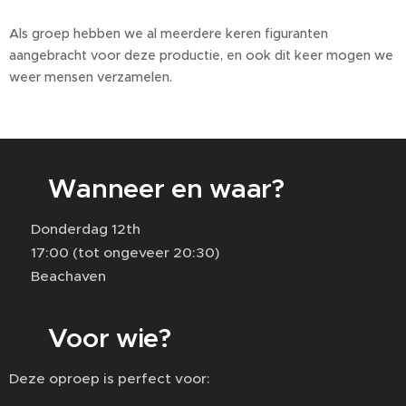
Als groep hebben we al meerdere keren figuranten
aangebracht voor deze productie, en ook dit keer mogen we
weer mensen verzamelen.
📍 Wanneer en waar?
🗓 Donderdag 12th
⏰ 17:00 (tot ongeveer 20:30)
📍 Beachaven
👥 Voor wie?
Deze oproep is perfect voor: