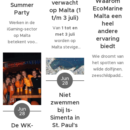
Waarom
verwacht
Summer
EcoMarine
op Malta (1
Party
Malta een
t/m 3 juli)
Werken in de
heel
Van
1 tot en
iGaming-sector
andere
met 3 juli
op Malta
ervaring
worden op
betekent voor
biedt
Malta stevige
veel
west- tot
medewerkers
Wie droomt van
noordwestenwinden
meer dan alleen
het spotten van
(W/NW)
een baan. Veel
wilde dolfijnen,
verwacht.
bedrijven
zeeschildpadden
Jun
Volgens het
bieden
of ander
28
Malta Red Cross
behoorlijk wat
zeeleven
kan de wind
extra's, van
Niet
tijdens een
tijdelijk
teamuitjes en
verblijf op Malta,
zwemmen
toenemen tot
interne
komt al snel tot
Jun
bij Is-
windkracht 6
,
activiteiten tot
28
de ontdekking
Simenta in
met name op
grote
dat daar
donderdag 2
St. Paul's
De WK-
personeelsfeesten.
eigenlijk maar
juli.