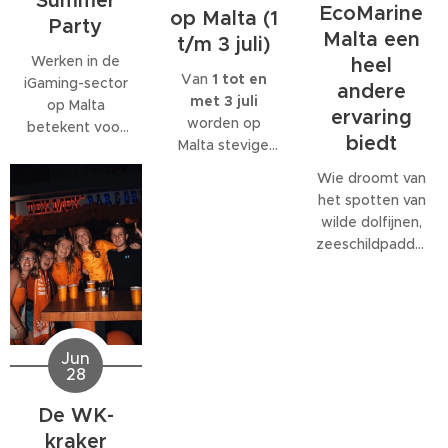
Summer
EcoMarine
op Malta (1
Party
Malta een
t/m 3 juli)
Werken in de
heel
Van
1 tot en
iGaming-sector
andere
met 3 juli
op Malta
ervaring
worden op
betekent voor
biedt
Malta stevige
veel
west- tot
medewerkers
Wie droomt van
noordwestenwinden
meer dan alleen
het spotten van
(W/NW)
een baan. Veel
wilde dolfijnen,
verwacht.
bedrijven
zeeschildpadden
Volgens het
bieden
of ander
Malta Red Cross
behoorlijk wat
zeeleven
kan de wind
extra's, van
tijdens een
tijdelijk
teamuitjes en
verblijf op Malta,
toenemen tot
interne
komt al snel tot
Jun
windkracht 6
,
activiteiten tot
28
de ontdekking
met name op
grote
dat daar
donderdag 2
De WK-
personeelsfeesten.
eigenlijk maar
juli.
En als je bij een
kraker
één organisatie