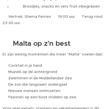
✅ Broodjes, snacks en vers fruit inbegrepen
📍 Vertrek: Sliema Ferries 🕖 19:00 uur 🕦 Terug rond
23:30 uur
🌅 Malta op z'n best
Er zijn weinig momenten die meer "Malta" voelen dan:
🍹 Cocktail in je hand
🎵 Muziek op de achtergrond
🌊 Zwemmen in de Middellandse Zee
🌅 De zon die langzaam ondergaat
💃 Nieuwe mensen ontmoeten
⚓ Feesten op een boot midden op zee
Voor veel expats, stagiairs en vakantiegangers is dit