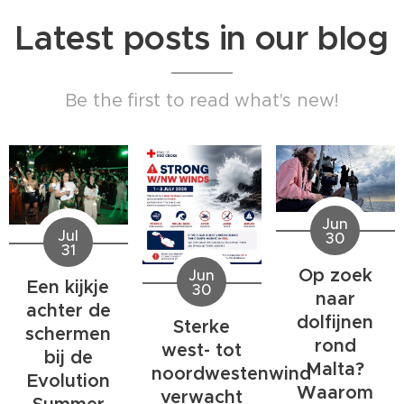
Latest posts in our blog
Be the first to read what's new!
Jun
Jul
30
31
Op zoek
Jun
Een kijkje
30
naar
achter de
dolfijnen
Sterke
schermen
rond
west- tot
bij de
Malta?
noordwestenwind
Evolution
Waarom
verwacht