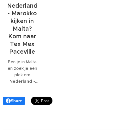
internationaal
volledig op is
Nederland
bedrijf met
gespecialiseerd:
- Marokko
honderden
EcoMarine
kijken in
collega's werkt,
Malta
.
Malta?
kunnen die
feesten
Kom naar
behoorlijk groot
Tex Mex
worden.
Paceville
Ben je in Malta
en zoek je een
plek om
Nederland -
Marokko live te
kijken
? Dan ben
je bij
Tex Mex
Share
Paceville
aan
het juiste adres.
Tex Mex is de
enige plek op