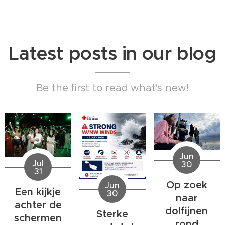
Latest posts in our blog
Be the first to read what's new!
Jun
Jul
30
31
Op zoek
Jun
Een kijkje
30
naar
achter de
dolfijnen
Sterke
schermen
rond