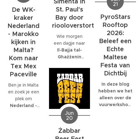
Simenta in
met name op
grote
21
dat daar
donderdag 2
St. Paul's
De WK-
personeelsfeesten.
eigenlijk maar
juli.
En als je bij een
PyroStars
Bay door
kraker
één organisatie
internationaal
Rooftop
riooloverstort
volledig op is
Nederland
bedrijf met
gespecialiseerd:
2026:
- Marokko
Wie morgen
honderden
EcoMarine
Beleef een
kijken in
een dagje naar
collega's werkt,
Malta
.
Echte
Malta?
Il-Bajja tal-
kunnen die
Maltese
Għażżenin
feesten
Kom naar
(beter bekend
behoorlijk groot
Festa van
Tex Mex
als Is-Simenta)
worden.
Dichtbij
Paceville
in
St. Paul's
Bay
wil gaan,
In deze blog
Ben je in Malta
kan beter een
hebben we het
en zoek je een
ander strand
alleen over de
plek om
kiezen. De
vuurwerkshow
Nederland -
Maltese
die om 23:30
Marokko live te
Jun
20
Environmental
start,
kijken
? Dan ben
Health
natuurlijk
je bij
Tex Mex
Żabbar
Directorate
moet je er al
Paceville
aan
Beer Fest
heeft
eerder heen.