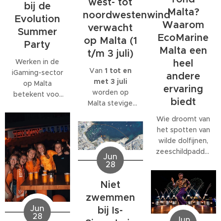
west- tot
bij de
Malta?
noordwestenwind
Evolution
Waarom
verwacht
Summer
EcoMarine
op Malta (1
Party
Malta een
t/m 3 juli)
Werken in de
heel
Van
1 tot en
iGaming-sector
andere
met 3 juli
op Malta
ervaring
worden op
betekent voor
biedt
Malta stevige
veel
west- tot
medewerkers
Wie droomt van
noordwestenwinden
meer dan alleen
het spotten van
(W/NW)
een baan. Veel
wilde dolfijnen,
verwacht.
bedrijven
zeeschildpadden
Jun
Volgens het
bieden
of ander
28
Malta Red Cross
behoorlijk wat
zeeleven
kan de wind
extra's, van
Niet
tijdens een
tijdelijk
teamuitjes en
verblijf op Malta,
zwemmen
toenemen tot
interne
komt al snel tot
Jun
bij Is-
windkracht 6
,
activiteiten tot
28
de ontdekking
Jun