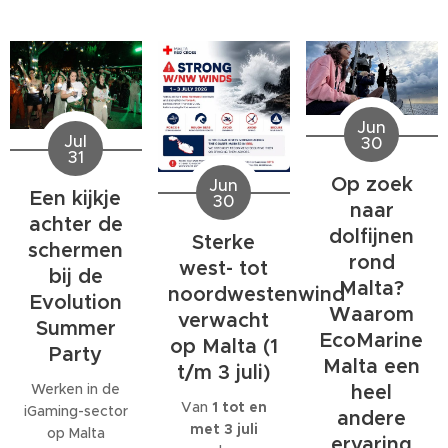
Jun
Jul
30
31
Op zoek
Jun
Een kijkje
30
naar
achter de
dolfijnen
Sterke
schermen
rond
west- tot
bij de
Malta?
noordwestenwind
Evolution
Waarom
verwacht
Summer
EcoMarine
op Malta (1
Party
Malta een
t/m 3 juli)
Werken in de
heel
Van
1 tot en
iGaming-sector
andere
met 3 juli
op Malta
ervaring