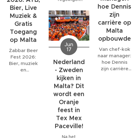
normale
hoe Dennis
kunnen wijzigen,
Bier, Live
sluitingstijd.
blijft het
zijn
Muziek &
belangrijk om
carrière op
Gratis
vooraf duidelijk
Malta
Toegang
af te spreken
opbouwde
op Malta
hoe water- en
Jun
elektriciteitskosten
Van chef-kok
17
Żabbar Beer
worden
naar manager:
Fest 2026:
berekend.
Nederland
hoe Dennis
Bier, muziek
zijn carrière
- Zweden
en
op Malta
gezelligheid
kijken in
opbouwde
onder de
Malta? Dit
bastions van
wordt een
Malta
Oranje
feest in
Tex Mex
Paceville!
Na het