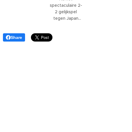
spectaculaire 2-
2 gelijkspel
tegen Japan
staat Oranje
voor de
Share
volgende
uitdaging op
het WK 2026:
Nederland -
Zweden
.