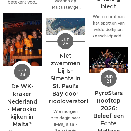
worden op
betekent voor
biedt
Malta stevige
veel
west- tot
medewerkers
Wie droomt van
noordwestenwinden
meer dan alleen
het spotten van
(W/NW)
een baan. Veel
wilde dolfijnen,
verwacht.
bedrijven
zeeschildpadden
Jun
Volgens het
bieden
of ander
28
Malta Red Cross
behoorlijk wat
zeeleven
kan de wind
extra's, van
Niet
tijdens een
tijdelijk
teamuitjes en
verblijf op Malta,
zwemmen
toenemen tot
interne
komt al snel tot
Jun
bij Is-
windkracht 6
,
activiteiten tot
28
de ontdekking
Jun
Simenta in
met name op
grote
21
dat daar
donderdag 2
St. Paul's
De WK-
personeelsfeesten.
eigenlijk maar
juli.
En als je bij een
PyroStars
Bay door
kraker
één organisatie
internationaal
Rooftop
riooloverstort
volledig op is
Nederland
bedrijf met
gespecialiseerd:
2026:
- Marokko
Wie morgen
honderden
EcoMarine
Beleef een
kijken in
een dagje naar
collega's werkt,
Malta
.
Echte
Malta?
Il-Bajja tal-
kunnen die
Għażżenin
feesten