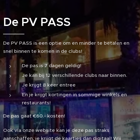
De PV PASS
De PV PASS is een optie om en minder te betalen en
snel binnen te komen in de clubs!
De pas is 7 dagen geldig!
Je kan bij 12 verschillende clubs naar binnen.
Je krijgt 8 keer entree
En je krijgt kortingen in sommige winkels en
restaurants!
De pas gaat €60.- kosten!
Ook via onze website kan je deze pas straks
aanschaffen, je krijgt de kaartjes dan digitaal! Wij