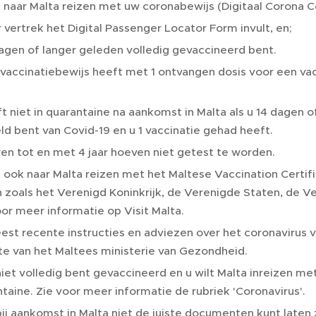
 naar Malta reizen met uw coronabewijs (Digitaal Corona Cer
 vertrek het Digital Passenger Locator Form invult, en;
agen of langer geleden volledig gevaccineerd bent.
vaccinatiebewijs heeft met 1 ontvangen dosis voor een vac
t niet in quarantaine na aankomst in Malta als u 14 dagen o
ld bent van Covid-19 en u 1 vaccinatie gehad heeft.
en tot en met 4 jaar hoeven niet getest te worden.
 ook naar Malta reizen met het Maltese Vaccination Certifi
 zoals het Verenigd Koninkrijk, de Verenigde Staten, de V
oor meer informatie op Visit Malta.
st recente instructies en adviezen over het coronavirus v
e van het Maltees ministerie van Gezondheid.
niet volledig bent gevaccineerd en u wilt Malta inreizen m
taine. Zie voor meer informatie de rubriek 'Coronavirus'.
bij aankomst in Malta niet de juiste documenten kunt laten