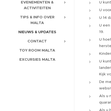
U kunt
EVENEMENTEN &
ACTIVITEITEN
U voor
TIPS & INFO OVER
U 14 d
MALTA
U een 
19.
NIEUWS & UPDATES
U hoef
CONTACT
herste
TOY ROOM MALTA
Kinder
EXCURSIES MALTA
U kunt
landen
Kijk v
De mee
websit
Als u 
quaran
Als u 