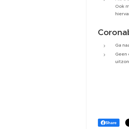
Ook mo
hierv
Corona
Ga na
Geen c
uitzon
Share