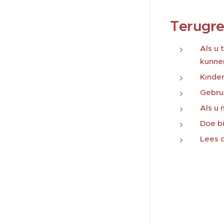
Terugre
Als u 
kunnen
Kinde
Gebrui
Als u 
Doe bi
Lees d