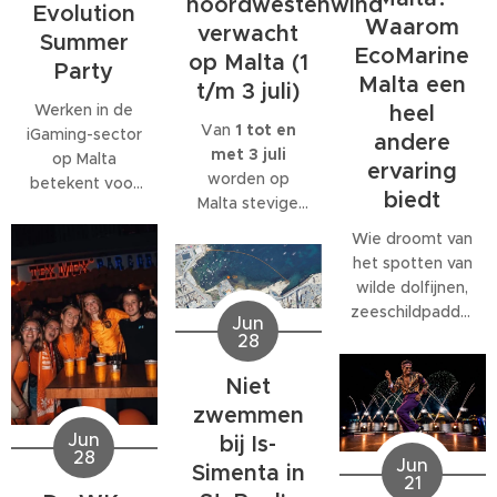
noordwestenwind
Evolution
Waarom
verwacht
Summer
EcoMarine
op Malta (1
Party
Malta een
t/m 3 juli)
Werken in de
heel
Van
1 tot en
iGaming-sector
andere
met 3 juli
op Malta
ervaring
worden op
betekent voor
biedt
Malta stevige
veel
west- tot
medewerkers
Wie droomt van
noordwestenwinden
meer dan alleen
het spotten van
(W/NW)
een baan. Veel
wilde dolfijnen,
verwacht.
bedrijven
zeeschildpadden
Jun
Volgens het
bieden
of ander
28
Malta Red Cross
behoorlijk wat
zeeleven
kan de wind
extra's, van
Niet
tijdens een
tijdelijk
teamuitjes en
verblijf op Malta,
zwemmen
toenemen tot
interne
komt al snel tot
Jun
bij Is-
windkracht 6
,
activiteiten tot
28
de ontdekking
Jun
Simenta in
met name op
grote
21
dat daar
donderdag 2