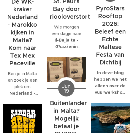
St. Paul's
De WK-
personeelsfeesten.
eigenlijk maar
juli.
En als je bij een
PyroStars
Bay door
kraker
één organisatie
internationaal
Rooftop
riooloverstort
volledig op is
Nederland
bedrijf met
gespecialiseerd:
2026:
- Marokko
Wie morgen
honderden
EcoMarine
Beleef een
kijken in
een dagje naar
collega's werkt,
Malta
.
Echte
Malta?
Il-Bajja tal-
kunnen die
Maltese
Għażżenin
feesten
Kom naar
(beter bekend
behoorlijk groot
Festa van
Tex Mex
als Is-Simenta)
worden.
Dichtbij
Paceville
in
St. Paul's
Bay
wil gaan,
In deze blog
Ben je in Malta
kan beter een
hebben we het
en zoek je een
Jun
ander strand
alleen over de
plek om
19
kiezen. De
vuurwerkshow
Nederland -
Maltese
die om 23:30
Marokko live te
Buitenlander
Environmental
start,
kijken
? Dan ben
in Malta?
Health
natuurlijk
je bij
Tex Mex
Mogelijk
Directorate
moet je er al
Paceville
aan
heeft
eerder heen.
betaal je
het juiste adres.
zaterdagavond
Om 19:00
Tex Mex is de