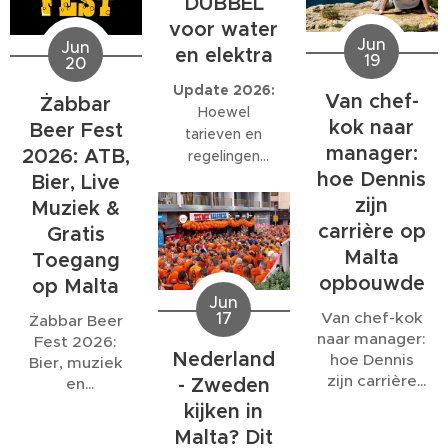
DUBBEL
een officiële
start de Festa
enige plek op
voor water
waarschuwing
en de
Malta waar de
Jun
Jun
en elektra
19
afgegeven om
optredens
20
volledige
niet in zee te
rond 21:00!
wedstrijd wordt
Update 2026:
Van chef-
Żabbar
zwemmen
Veel plezier!
uitgezonden,
Hoewel
kok naar
vanwege een
Beer Fest
ook al eindigt
tarieven en
riooloverstort
.
manager:
deze ruim na de
2026: ATB,
regelingen
normale
hoe Dennis
kunnen wijzigen,
Bier, Live
sluitingstijd.
blijft het
zijn
Muziek &
belangrijk om
carrière op
Gratis
vooraf duidelijk
Malta
Toegang
af te spreken
opbouwde
op Malta
hoe water- en
Jun
elektriciteitskosten
Van chef-kok
17
Żabbar Beer
worden
naar manager:
Fest 2026:
berekend.
Nederland
hoe Dennis
Bier, muziek
zijn carrière
- Zweden
en
op Malta
gezelligheid
kijken in
opbouwde
onder de
Malta? Dit
bastions van