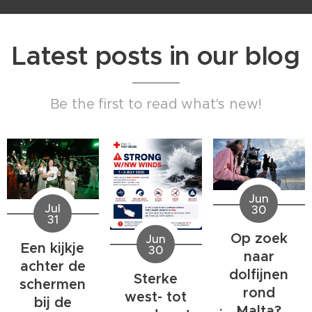
Latest posts in our blog
Be the first to read what's new!
Jun
Jul
30
31
Op zoek
Jun
Een kijkje
30
naar
achter de
dolfijnen
Sterke
schermen
rond
west- tot
bij de
Malta?