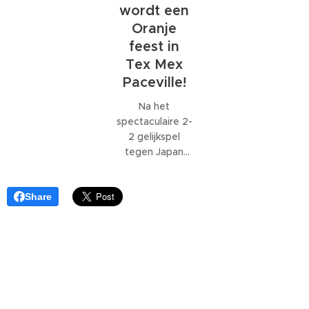
wordt een
Malta
Oranje
feest in
Tex Mex
Paceville!
Na het
spectaculaire 2-
2 gelijkspel
tegen Japan
staat Oranje
voor de
Share
volgende
uitdaging op
het WK 2026:
Nederland -
Zweden
.