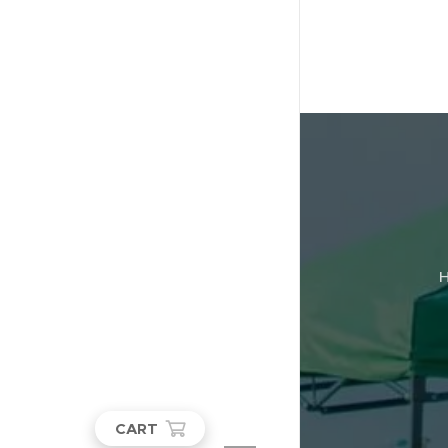
H
CART