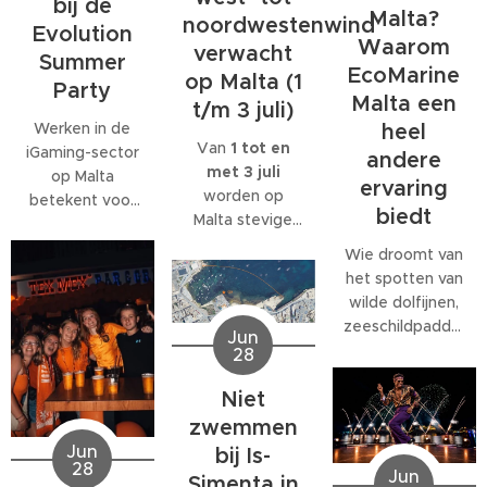
bij de
Malta?
noordwestenwind
Evolution
Waarom
verwacht
Summer
EcoMarine
op Malta (1
Party
Malta een
t/m 3 juli)
Werken in de
heel
Van
1 tot en
iGaming-sector
andere
met 3 juli
op Malta
ervaring
worden op
betekent voor
biedt
Malta stevige
veel
west- tot
medewerkers
Wie droomt van
noordwestenwinden
meer dan alleen
het spotten van
(W/NW)
een baan. Veel
wilde dolfijnen,
verwacht.
bedrijven
zeeschildpadden
Jun
Volgens het
bieden
of ander
28
Malta Red Cross
behoorlijk wat
zeeleven
kan de wind
extra's, van
Niet
tijdens een
tijdelijk
teamuitjes en
verblijf op Malta,
zwemmen
toenemen tot
interne
komt al snel tot
Jun
bij Is-
windkracht 6
,
activiteiten tot
28
de ontdekking
Jun
Simenta in
met name op