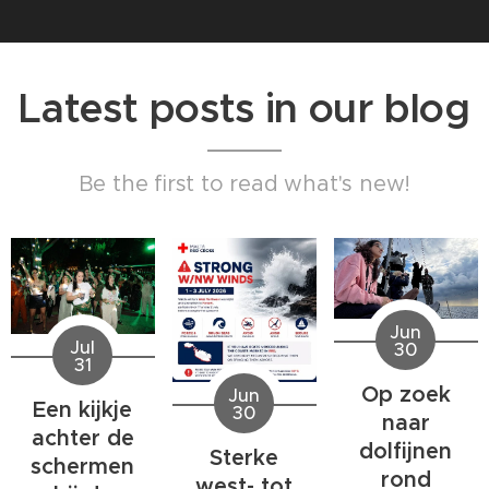
Latest posts in our blog
Be the first to read what's new!
Jun
Jul
30
31
Op zoek
Jun
Een kijkje
30
naar
achter de
dolfijnen
Sterke
schermen
rond
west- tot