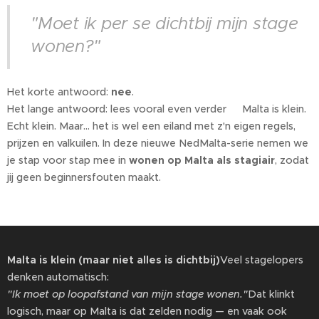
"Moet ik per se dichtbij mijn stage
wonen?"
Het korte antwoord:
nee
.
Het lange antwoord: lees vooral even verder 😉Malta is klein.
Echt klein. Maar… het is wel een eiland met z'n eigen regels,
prijzen en valkuilen. In deze nieuwe NedMalta-serie nemen we
je stap voor stap mee in
wonen op Malta als stagiair
, zodat
jij geen beginnersfouten maakt.
Malta is klein (maar niet alles is dichtbij)
Veel stagelopers
denken automatisch:
"Ik moet op loopafstand van mijn stage wonen."
Dat klinkt
logisch, maar op Malta is dat zelden nodig — en vaak ook