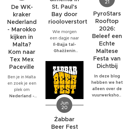
grote
21
dat daar
donderdag 2
St. Paul's
De WK-
personeelsfeesten.
eigenlijk maar
juli.
En als je bij een
PyroStars
Bay door
kraker
één organisatie
internationaal
Rooftop
riooloverstort
volledig op is
Nederland
bedrijf met
gespecialiseerd:
2026:
- Marokko
Wie morgen
honderden
EcoMarine
Beleef een
kijken in
een dagje naar
collega's werkt,
Malta
.
Echte
Malta?
Il-Bajja tal-
kunnen die
Maltese
Għażżenin
feesten
Kom naar
(beter bekend
behoorlijk groot
Festa van
Tex Mex
als Is-Simenta)
worden.
Dichtbij
Paceville
in
St. Paul's
Bay
wil gaan,
In deze blog
Ben je in Malta
kan beter een
hebben we het
en zoek je een
ander strand
alleen over de
plek om
kiezen. De
vuurwerkshow
Nederland -
Maltese
die om 23:30
Marokko live te
Jun
20
Environmental
start,
kijken
? Dan ben
Health
natuurlijk
je bij
Tex Mex
Żabbar
Directorate
moet je er al
Paceville
aan
Beer Fest
heeft
eerder heen.
het juiste adres.