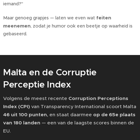
iemand?" 😅
feiten
Maar genoeg grapjes — laten we even wat
meenemen
, zodat je humor ook een beetje op waarheid is
gebaseerd.
Malta en de Corruptie
Perceptie Index
Volgens de meest recente
Corruption Perceptions
Index (CPI)
van Transparency International scoort Malta
46 uit 100 punten
, en staat daarmee
op de 65e plaats
van 180 landen
— een van de laagste scores binnen de
EU.