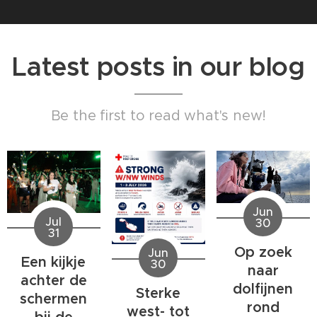
Latest posts in our blog
Be the first to read what's new!
Jun
Jul
30
31
Op zoek
Jun
Een kijkje
30
naar
achter de
dolfijnen
Sterke
schermen
rond
west- tot