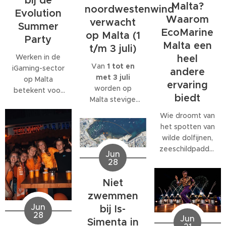
bij de
Malta?
noordwestenwind
Evolution
Waarom
verwacht
Summer
EcoMarine
op Malta (1
Party
Malta een
t/m 3 juli)
Werken in de
heel
Van
1 tot en
iGaming-sector
andere
met 3 juli
op Malta
ervaring
worden op
betekent voor
biedt
Malta stevige
veel
west- tot
medewerkers
Wie droomt van
noordwestenwinden
meer dan alleen
het spotten van
(W/NW)
een baan. Veel
wilde dolfijnen,
verwacht.
bedrijven
zeeschildpadden
Jun
Volgens het
bieden
of ander
28
Malta Red Cross
behoorlijk wat
zeeleven
kan de wind
extra's, van
Niet
tijdens een
tijdelijk
teamuitjes en
verblijf op Malta,
zwemmen
toenemen tot
interne
komt al snel tot
Jun
bij Is-
windkracht 6
,
activiteiten tot
28
de ontdekking
Jun
Simenta in
met name op
grote