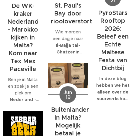
21
dat daar
donderdag 2
St. Paul's
De WK-
personeelsfeesten.
eigenlijk maar
juli.
En als je bij een
PyroStars
Bay door
kraker
één organisatie
internationaal
Rooftop
riooloverstort
volledig op is
Nederland
bedrijf met
gespecialiseerd:
2026:
- Marokko
Wie morgen
honderden
EcoMarine
Beleef een
kijken in
een dagje naar
collega's werkt,
Malta
.
Echte
Malta?
Il-Bajja tal-
kunnen die
Maltese
Għażżenin
feesten
Kom naar
(beter bekend
behoorlijk groot
Festa van
Tex Mex
als Is-Simenta)
worden.
Dichtbij
Paceville
in
St. Paul's
Bay
wil gaan,
In deze blog
Ben je in Malta
kan beter een
hebben we het
en zoek je een
Jun
ander strand
alleen over de
plek om
19
kiezen. De
vuurwerkshow
Nederland -
Maltese
die om 23:30
Marokko live te
Buitenlander
Environmental
start,
kijken
? Dan ben
in Malta?
Health
natuurlijk
je bij
Tex Mex
Mogelijk
Directorate
moet je er al
Paceville
aan
heeft
eerder heen.
betaal je
het juiste adres.