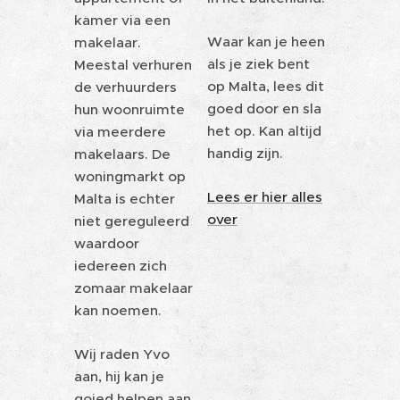
kamer via een
Waar kan je heen
makelaar.
als je ziek bent
Meestal verhuren
op Malta, lees dit
de verhuurders
goed door en sla
hun woonruimte
het op. Kan altijd
via meerdere
handig zijn.
makelaars. De
woningmarkt op
Lees er hier alles
Malta is echter
over
niet gereguleerd
waardoor
iedereen zich
zomaar makelaar
kan noemen.
Wij raden Yvo
aan, hij kan je
goied helpen aan