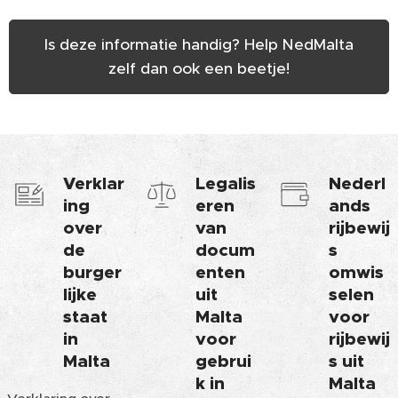
Is deze informatie handig? Help NedMalta
zelf dan ook een beetje!
Verklar
Legalis
Nederl
ing
eren
ands
over
van
rijbewij
de
docum
s
burger
enten
omwis
lijke
uit
selen
staat
Malta
voor
in
voor
rijbewij
Malta
gebrui
s uit
k in
Malta