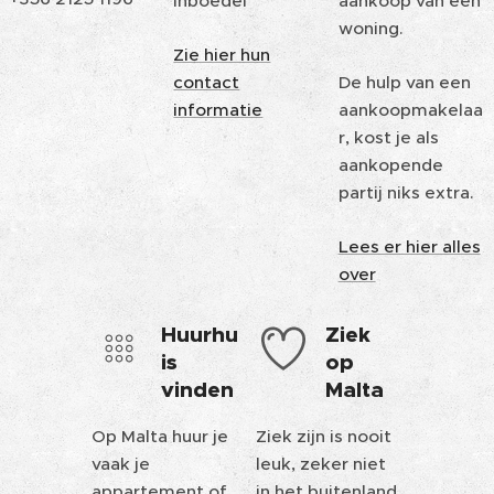
inboedel
aankoop van een
woning.
Zie hier hun
contact
De hulp van een
informatie
aankoopmakelaa
r, kost je als
aankopende
partij niks extra.
Lees er hier alles
over
Huurhu
Ziek
is
op
vinden
Malta
Op Malta huur je
Ziek zijn is nooit
vaak je
leuk, zeker niet
appartement of
in het buitenland.