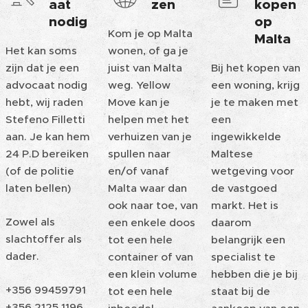
aat
zen
kopen
nodig
op
Kom je op Malta
Malta
Het kan soms
wonen, of ga je
zijn dat je een
juist van Malta
Bij het kopen van
advocaat nodig
weg. Yellow
een woning, krijg
hebt, wij raden
Move kan je
je te maken met
Stefeno Filletti
helpen met het
een
aan. Je kan hem
verhuizen van je
ingewikkelde
24 P.D bereiken
spullen naar
Maltese
(of de politie
en/of vanaf
wetgeving voor
laten bellen)
Malta waar dan
de vastgoed
ook naar toe, van
markt. Het is
Zowel als
een enkele doos
daarom
slachtoffer als
tot een hele
belangrijk een
dader.
container of van
specialist te
een klein volume
hebben die je bij
+356 99459791
tot een hele
staat bij de
+356 2125 1196