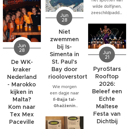
(W/NW)
een baan. Veel
wilde dolfijnen,
verwacht.
bedrijven
zeeschildpadden
Jun
Volgens het
bieden
of ander
28
Malta Red Cross
behoorlijk wat
zeeleven
kan de wind
extra's, van
Niet
tijdens een
tijdelijk
teamuitjes en
verblijf op Malta,
zwemmen
toenemen tot
interne
komt al snel tot
Jun
bij Is-
windkracht 6
,
activiteiten tot
28
de ontdekking
Jun
Simenta in
met name op
grote
21
dat daar
donderdag 2
St. Paul's
De WK-
personeelsfeesten.
eigenlijk maar
juli.
En als je bij een
PyroStars
Bay door
kraker
één organisatie
internationaal
Rooftop
riooloverstort
volledig op is
Nederland
bedrijf met
gespecialiseerd:
2026:
- Marokko
Wie morgen
honderden
EcoMarine
Beleef een
kijken in
een dagje naar
collega's werkt,
Malta
.
Echte
Malta?
Il-Bajja tal-
kunnen die
Maltese
Għażżenin
feesten
Kom naar
(beter bekend
behoorlijk groot
Festa van
Tex Mex
als Is-Simenta)
worden.
Dichtbij
Paceville
in
St. Paul's