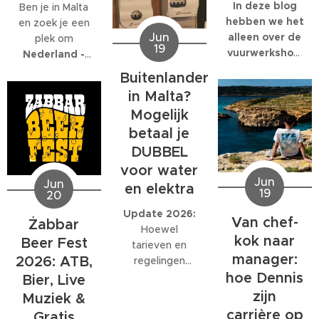
Bay
wil gaan,
In deze blog
Ben je in Malta
kan beter een
hebben we het
en zoek je een
Jun
ander strand
alleen over de
plek om
19
kiezen. De
vuurwerkshow
Nederland -
Maltese
die om 23:30
Marokko live te
Buitenlander
Environmental
start,
kijken
? Dan ben
in Malta?
Health
natuurlijk
je bij
Tex Mex
Mogelijk
Directorate
moet je er al
Paceville
aan
heeft
eerder heen.
betaal je
het juiste adres.
zaterdagavond
Om 19:00
Tex Mex is de
DUBBEL
een officiële
start de Festa
enige plek op
voor water
waarschuwing
en de
Malta waar de
Jun
Jun
en elektra
19
afgegeven om
optredens
20
volledige
niet in zee te
rond 21:00!
wedstrijd wordt
Update 2026:
Van chef-
Żabbar
zwemmen
Veel plezier!
uitgezonden,
Hoewel
kok naar
vanwege een
Beer Fest
ook al eindigt
tarieven en
riooloverstort
.
manager:
deze ruim na de
2026: ATB,
regelingen
normale
hoe Dennis
kunnen wijzigen,
Bier, Live
sluitingstijd.
blijft het
zijn
Muziek &
belangrijk om
carrière op
Gratis