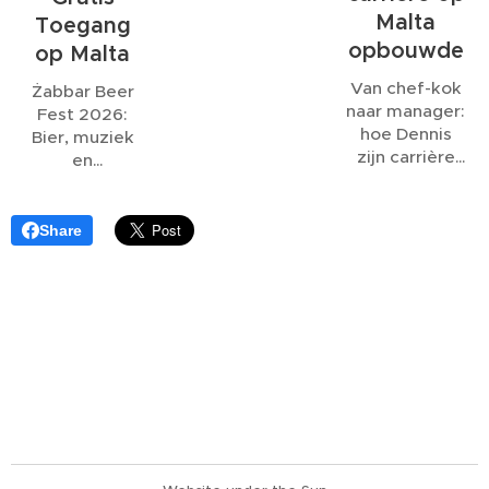
vooraf duidelijk
Malta
Toegang
af te spreken
opbouwde
op Malta
hoe water- en
elektriciteitskosten
Van chef-kok
Żabbar Beer
worden
naar manager:
Fest 2026:
berekend.
hoe Dennis
Bier, muziek
zijn carrière
en
op Malta
gezelligheid
opbouwde
onder de
bastions van
Share
Malta