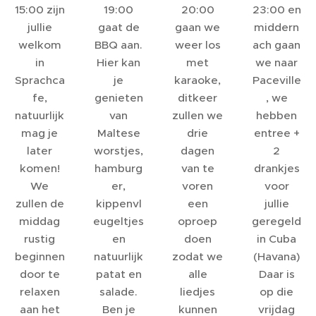
15:00 zijn
19:00
20:00
23:00 en
jullie
gaat de
gaan we
middern
welkom
BBQ aan.
weer los
ach gaan
in
Hier kan
met
we naar
Sprachca
je
karaoke,
Paceville
fe,
genieten
ditkeer
, we
natuurlijk
van
zullen we
hebben
mag je
Maltese
drie
entree +
later
worstjes,
dagen
2
komen!
hamburg
van te
drankjes
We
er,
voren
voor
zullen de
kippenvl
een
jullie
middag
eugeltjes
oproep
geregeld
rustig
en
doen
in Cuba
beginnen
natuurlijk
zodat we
(Havana)
door te
patat en
alle
Daar is
relaxen
salade.
liedjes
op die
aan het
Ben je
kunnen
vrijdag