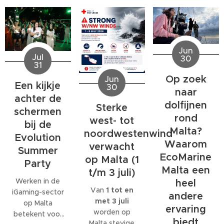
Jun
Jul
30
31
Op zoek
Jun
Een kijkje
30
naar
achter de
dolfijnen
Sterke
schermen
rond
west- tot
bij de
Malta?
noordwestenwind
Evolution
Waarom
verwacht
Summer
EcoMarine
op Malta (1
Party
Malta een
t/m 3 juli)
Werken in de
heel
Van
1 tot en
iGaming-sector
andere
met 3 juli
op Malta
ervaring
worden op
betekent voor
biedt
Malta stevige