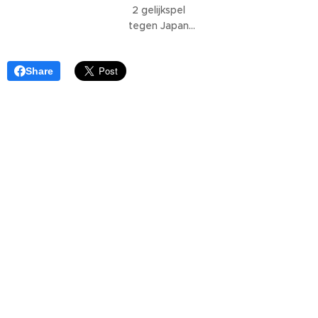
2 gelijkspel
tegen Japan
staat Oranje
voor de
Share
volgende
uitdaging op
het WK 2026:
Nederland -
Zweden
.