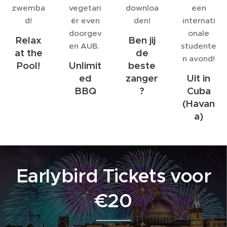
zwemba
vegetari
downloa
een
d!
ër even
den!
internati
doorgev
onale
Relax
Ben jij
en AUB.
studente
at the
de
n avond!
Pool!
Unlimit
beste
ed
zanger
Uit in
BBQ
?
Cuba
(Havan
a)
Earlybird Tickets voor
€20