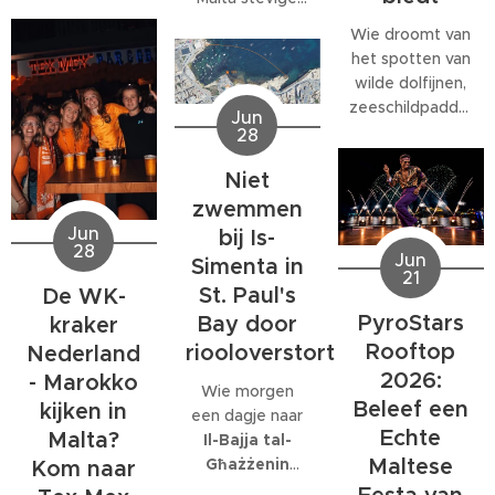
veel
west- tot
medewerkers
Wie droomt van
noordwestenwinden
meer dan alleen
het spotten van
(W/NW)
een baan. Veel
wilde dolfijnen,
verwacht.
bedrijven
zeeschildpadden
Jun
Volgens het
bieden
of ander
28
Malta Red Cross
behoorlijk wat
zeeleven
kan de wind
extra's, van
Niet
tijdens een
tijdelijk
teamuitjes en
verblijf op Malta,
zwemmen
toenemen tot
interne
komt al snel tot
Jun
bij Is-
windkracht 6
,
activiteiten tot
28
de ontdekking
Jun
Simenta in
met name op
grote
21
dat daar
donderdag 2
St. Paul's
De WK-
personeelsfeesten.
eigenlijk maar
juli.
En als je bij een
PyroStars
Bay door
kraker
één organisatie
internationaal
Rooftop
riooloverstort
volledig op is
Nederland
bedrijf met
gespecialiseerd:
2026:
- Marokko
Wie morgen
honderden
EcoMarine
Beleef een
kijken in
een dagje naar
collega's werkt,
Malta
.
Echte
Malta?
Il-Bajja tal-
kunnen die
Maltese
Għażżenin
feesten
Kom naar
(beter bekend
behoorlijk groot