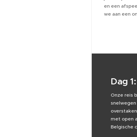
en een afspee
we aan een on
Dag 1:
Onze reis 
snelwegen 
overstaken
met open a
Belgische 