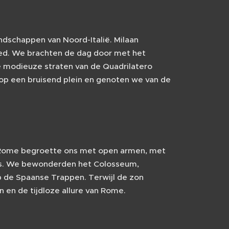
ndschappen van Noord-Italië. Milaan
goed. We brachten de dag door met het
e modieuze straten van de Quadrilatero
s op een bruisend plein en genoten we van de
. Rome begroette ons met open armen, met
is. We bewonderden het Colosseum,
p de Spaanse Trappen. Terwijl de zon
 en de tijdloze allure van Rome.