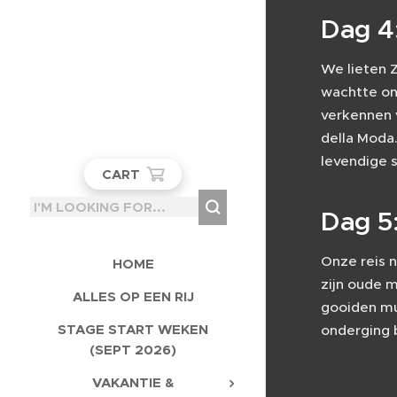
Dag 4
We lieten Z
wachtte ons
verkennen 
della Moda.
levendige 
CART
Dag 5
Onze reis 
HOME
zijn oude 
ALLES OP EEN RIJ
gooiden mu
STAGE START WEKEN
onderging b
(SEPT 2026)
VAKANTIE &