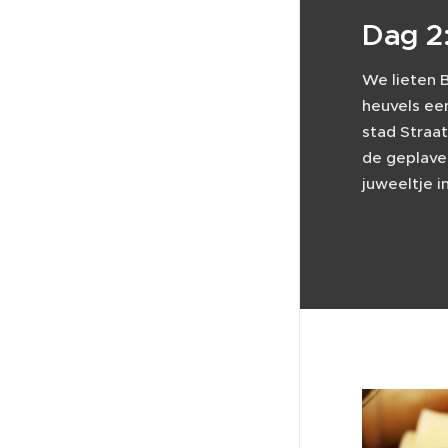
Dag 2:
We lieten 
heuvels ee
stad Straa
de geplave
juweeltje i