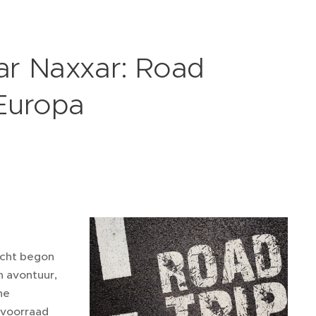
aar Naxxar: Road
 Europa
echt begon
n avontuur,
ne
 voorraad