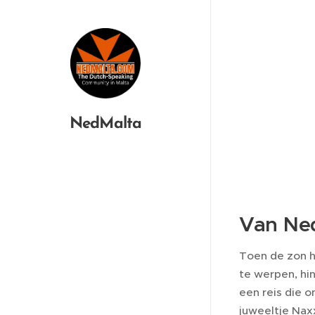
NedMalta
Van Ned
Toen de zon h
te werpen, hin
een reis die 
juweeltje Nax