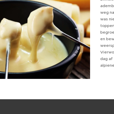
adembe
weg na
was ni
toppen
begroe
en bew
weersp
Vierwo
dag af
alpiene