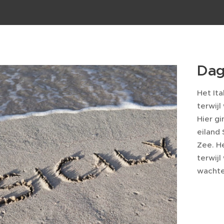
Dag
Het It
terwijl
Hier g
eiland
Zee. H
terwij
wachte