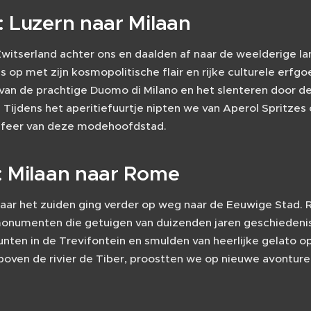
: Luzern naar Milaan
witserland achter ons en daalden af naar de weelderige la
 op met zijn kosmopolitische flair en rijke culturele erf
van de prachtige Duomo di Milano en het slenteren door d
 Tijdens het aperitiefuurtje nipten we van Aperol Spritze
sfeer van deze modehoofdstad.
: Milaan naar Rome
naar het zuiden ging verder op weg naar de Eeuwige Stad
monumenten die getuigen van duizenden jaren geschieden
nten in de Trevifontein en smulden van heerlijke gelato o
oven de rivier de Tiber, proostten we op nieuwe avonturen