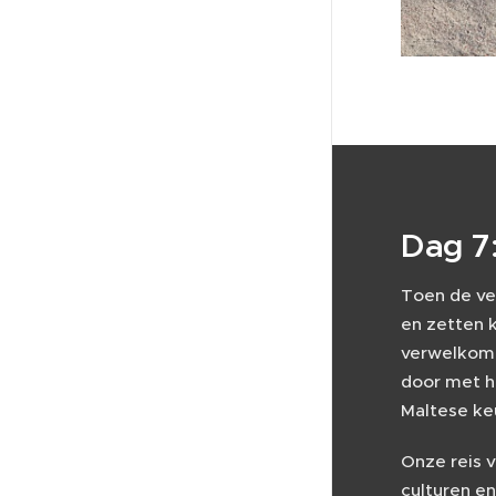
Dag 7
Toen de ve
en zetten 
verwelkomd
door met h
Maltese ke
Onze reis 
culturen e