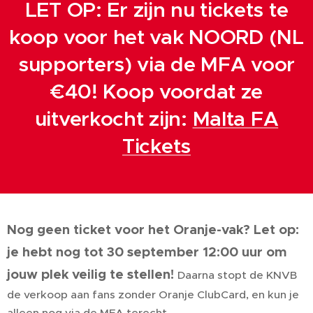
LET OP: Er zijn nu tickets te
koop voor het vak NOORD (NL
supporters) via de MFA voor
€40! Koop voordat ze
uitverkocht zijn:
Malta FA
Tickets
Nog geen ticket voor het Oranje-vak? Let op:
je hebt nog tot 30 september 12:00 uur om
jouw plek veilig te stellen!
Daarna stopt de KNVB
de verkoop aan fans zonder Oranje ClubCard, en kun je
alleen nog via de MFA terecht.