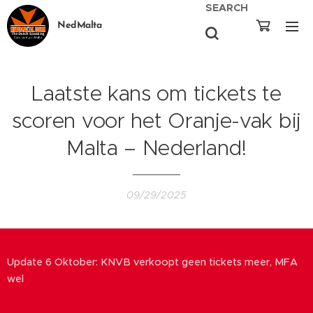
SEARCH
NedMalta
Laatste kans om tickets te
scoren voor het Oranje-vak bij
Malta – Nederland!
09/29/2025
Update 6 Oktober: KNVB verkoopt geen tickets meer, MFA
wel