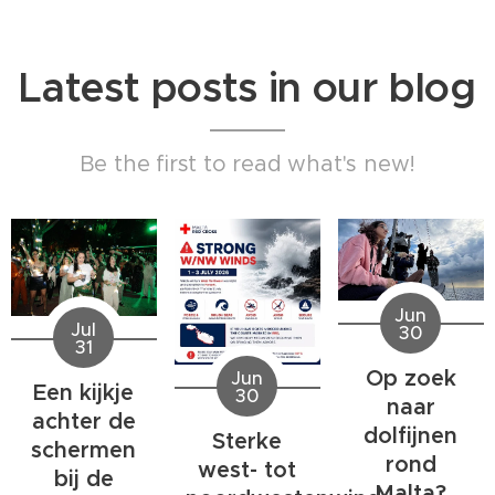
Latest posts in our blog
Be the first to read what's new!
Jun
Jul
30
31
Op zoek
Jun
Een kijkje
30
naar
achter de
dolfijnen
Sterke
schermen
rond
west- tot
bij de
Malta?