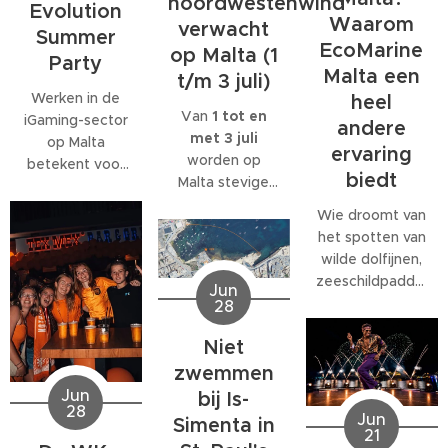
noordwestenwind
Evolution
Waarom
verwacht
Summer
EcoMarine
op Malta (1
Party
Malta een
t/m 3 juli)
Werken in de
heel
Van
1 tot en
iGaming-sector
andere
met 3 juli
op Malta
ervaring
worden op
betekent voor
biedt
Malta stevige
veel
west- tot
medewerkers
Wie droomt van
noordwestenwinden
meer dan alleen
het spotten van
(W/NW)
een baan. Veel
wilde dolfijnen,
verwacht.
bedrijven
zeeschildpadden
Jun
Volgens het
bieden
of ander
28
Malta Red Cross
behoorlijk wat
zeeleven
kan de wind
extra's, van
Niet
tijdens een
tijdelijk
teamuitjes en
verblijf op Malta,
zwemmen
toenemen tot
interne
komt al snel tot
Jun
bij Is-
windkracht 6
,
activiteiten tot
28
de ontdekking
Jun
Simenta in
met name op
grote
21
dat daar
donderdag 2