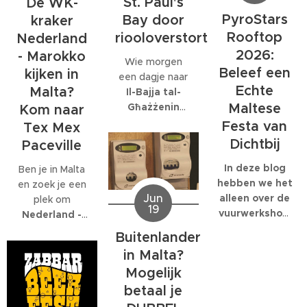
St. Paul's
De WK-
personeelsfeesten.
eigenlijk maar
juli.
En als je bij een
PyroStars
Bay door
kraker
één organisatie
internationaal
Rooftop
riooloverstort
volledig op is
Nederland
bedrijf met
gespecialiseerd:
2026:
- Marokko
Wie morgen
honderden
EcoMarine
Beleef een
kijken in
een dagje naar
collega's werkt,
Malta
.
Echte
Malta?
Il-Bajja tal-
kunnen die
Maltese
Għażżenin
feesten
Kom naar
(beter bekend
behoorlijk groot
Festa van
Tex Mex
als Is-Simenta)
worden.
Dichtbij
Paceville
in
St. Paul's
Bay
wil gaan,
In deze blog
Ben je in Malta
kan beter een
hebben we het
en zoek je een
Jun
ander strand
alleen over de
plek om
19
kiezen. De
vuurwerkshow
Nederland -
Maltese
die om 23:30
Marokko live te
Buitenlander
Environmental
start,
kijken
? Dan ben
in Malta?
Health
natuurlijk
je bij
Tex Mex
Mogelijk
Directorate
moet je er al
Paceville
aan
heeft
eerder heen.
betaal je
het juiste adres.
zaterdagavond
Om 19:00
Tex Mex is de