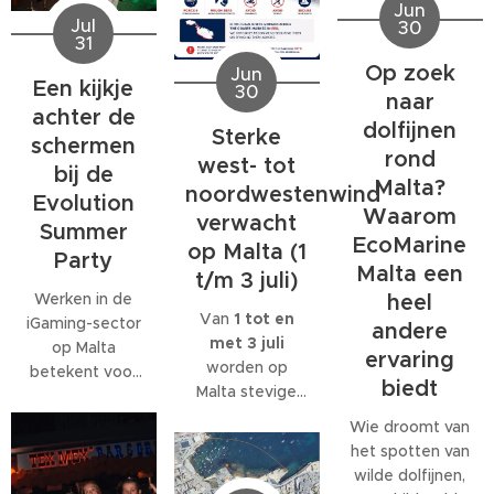
Jun
Jul
30
31
Op zoek
Jun
Een kijkje
30
naar
achter de
dolfijnen
Sterke
schermen
rond
west- tot
bij de
Malta?
noordwestenwind
Evolution
Waarom
verwacht
Summer
EcoMarine
op Malta (1
Party
Malta een
t/m 3 juli)
Werken in de
heel
Van
1 tot en
iGaming-sector
andere
met 3 juli
op Malta
ervaring
worden op
betekent voor
biedt
Malta stevige
veel
west- tot
medewerkers
Wie droomt van
noordwestenwinden
meer dan alleen
het spotten van
(W/NW)
een baan. Veel
wilde dolfijnen,
verwacht.
bedrijven