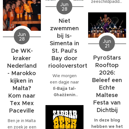
zeeschildpadden
Jun
Volgens het
bieden
of ander
28
Malta Red Cross
behoorlijk wat
zeeleven
kan de wind
extra's, van
Niet
tijdens een
tijdelijk
teamuitjes en
verblijf op Malta,
zwemmen
toenemen tot
interne
komt al snel tot
Jun
bij Is-
windkracht 6
,
activiteiten tot
28
de ontdekking
Jun
Simenta in
met name op
grote
21
dat daar
donderdag 2
St. Paul's
De WK-
personeelsfeesten.
eigenlijk maar
juli.
En als je bij een
PyroStars
Bay door
kraker
één organisatie
internationaal
Rooftop
riooloverstort
volledig op is
Nederland
bedrijf met
gespecialiseerd:
2026:
- Marokko
Wie morgen
honderden
EcoMarine
Beleef een
kijken in
een dagje naar
collega's werkt,
Malta
.
Echte
Malta?
Il-Bajja tal-
kunnen die
Maltese
Għażżenin
feesten
Kom naar
(beter bekend
behoorlijk groot
Festa van
Tex Mex
als Is-Simenta)
worden.
Dichtbij
Paceville
in
St. Paul's
Bay
wil gaan,
In deze blog
Ben je in Malta
kan beter een
hebben we het
en zoek je een