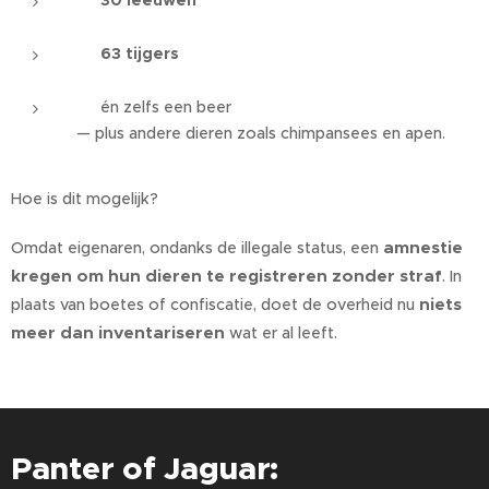
🦁
30 leeuwen
🐯
63 tijgers
🐻 én zelfs een beer
— plus andere dieren zoals chimpansees en apen.
Hoe is dit mogelijk?
amnestie
Omdat eigenaren, ondanks de illegale status, een
kregen om hun dieren te registreren zonder straf
. In
niets
plaats van boetes of confiscatie, doet de overheid nu
meer dan inventariseren
wat er al leeft.
Panter of Jaguar: