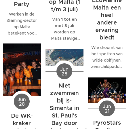
EcoMarine
op Malta (1
Party
Malta een
t/m 3 juli)
Werken in de
heel
Van
1 tot en
iGaming-sector
andere
met 3 juli
op Malta
ervaring
worden op
betekent voor
biedt
Malta stevige
veel
west- tot
medewerkers
Wie droomt van
noordwestenwinden
meer dan alleen
het spotten van
(W/NW)
een baan. Veel
wilde dolfijnen,
verwacht.
bedrijven
zeeschildpadden
Jun
Volgens het
bieden
of ander
28
Malta Red Cross
behoorlijk wat
zeeleven
kan de wind
extra's, van
Niet
tijdens een
tijdelijk
teamuitjes en
verblijf op Malta,
zwemmen
toenemen tot
interne
komt al snel tot
Jun
bij Is-
windkracht 6
,
activiteiten tot
28
de ontdekking
Jun
Simenta in
met name op
grote
21
dat daar
donderdag 2
St. Paul's
De WK-
personeelsfeesten.
eigenlijk maar
juli.
En als je bij een
PyroStars
Bay door
kraker
één organisatie
internationaal