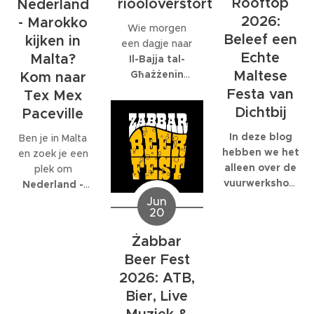
Rooftop
riooloverstort
volledig op is
Nederland
bedrijf met
gespecialiseerd:
2026:
- Marokko
Wie morgen
honderden
EcoMarine
Beleef een
kijken in
een dagje naar
collega's werkt,
Malta
.
Echte
Malta?
Il-Bajja tal-
kunnen die
Maltese
Għażżenin
feesten
Kom naar
(beter bekend
behoorlijk groot
Festa van
Tex Mex
als Is-Simenta)
worden.
Dichtbij
Paceville
in
St. Paul's
Bay
wil gaan,
In deze blog
Ben je in Malta
kan beter een
hebben we het
en zoek je een
ander strand
alleen over de
plek om
kiezen. De
vuurwerkshow
Nederland -
Maltese
die om 23:30
Marokko live te
Jun
20
Environmental
start,
kijken
? Dan ben
Health
natuurlijk
je bij
Tex Mex
Żabbar
Directorate
moet je er al
Paceville
aan
Beer Fest
heeft
eerder heen.
het juiste adres.
zaterdagavond
Om 19:00
2026: ATB,
Tex Mex is de
een officiële
start de Festa
enige plek op
Bier, Live
waarschuwing
en de
Malta waar de