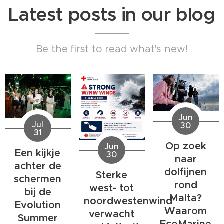
Latest posts in our blog
Be the first to read what's new!
Jun
Jul
30
31
Op zoek
Jun
Een kijkje
30
naar
achter de
dolfijnen
Sterke
schermen
rond
west- tot
bij de
Malta?
noordwestenwind
Evolution
Waarom
verwacht
Summer