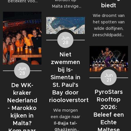
betekent voor
biedt
Malta stevige
veel
west- tot
medewerkers
Wie droomt van
noordwestenwinden
meer dan alleen
het spotten van
(W/NW)
een baan. Veel
wilde dolfijnen,
verwacht.
bedrijven
zeeschildpadden
Jun
Volgens het
bieden
of ander
28
Malta Red Cross
behoorlijk wat
zeeleven
kan de wind
extra's, van
Niet
tijdens een
tijdelijk
teamuitjes en
verblijf op Malta,
zwemmen
toenemen tot
interne
komt al snel tot
Jun
bij Is-
windkracht 6
,
activiteiten tot
28
de ontdekking
Jun
Simenta in
met name op
grote
21
dat daar
donderdag 2
St. Paul's
De WK-
personeelsfeesten.
eigenlijk maar
juli.
En als je bij een
PyroStars
Bay door
kraker
één organisatie
internationaal
Rooftop
riooloverstort
volledig op is
Nederland
bedrijf met
gespecialiseerd:
2026:
- Marokko
Wie morgen
honderden
EcoMarine
Beleef een
kijken in
een dagje naar
collega's werkt,
Malta
.
Echte
Malta?
Il-Bajja tal-
kunnen die
Maltese
Għażżenin
feesten
Kom naar