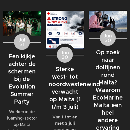
Jun
Jul
30
31
Op zoek
Jun
Een kijkje
30
naar
achter de
dolfijnen
Sterke
schermen
rond
west- tot
bij de
Malta?
noordwestenwind
Evolution
Waarom
verwacht
Summer
EcoMarine
op Malta (1
Party
Malta een
t/m 3 juli)
Werken in de
heel
Van
1 tot en
iGaming-sector
andere
met 3 juli
op Malta
ervaring
worden op