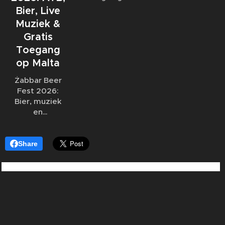
normale
kunnen wijzigen,
Bier, Live
sluitingstijd.
blijft het
Muziek &
belangrijk om
Gratis
vooraf duidelijk
Toegang
af te spreken
op Malta
hoe water- en
elektriciteitskosten
Żabbar Beer
worden
Fest 2026:
berekend.
Bier, muziek
en
gezelligheid
onder de
bastions van
Share
Malta