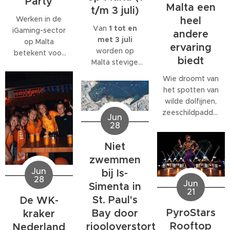
Party
Malta een
t/m 3 juli)
Werken in de
heel
Van
1 tot en
iGaming-sector
andere
met 3 juli
op Malta
ervaring
worden op
betekent voor
biedt
Malta stevige
veel
west- tot
medewerkers
Wie droomt van
noordwestenwinden
meer dan alleen
het spotten van
(W/NW)
een baan. Veel
wilde dolfijnen,
verwacht.
bedrijven
zeeschildpadden
Jun
Volgens het
bieden
of ander
28
Malta Red Cross
behoorlijk wat
zeeleven
kan de wind
extra's, van
Niet
tijdens een
tijdelijk
teamuitjes en
verblijf op Malta,
zwemmen
toenemen tot
interne
komt al snel tot
Jun
bij Is-
windkracht 6
,
activiteiten tot
28
de ontdekking
Jun
Simenta in
met name op
grote
21
dat daar
donderdag 2
St. Paul's
De WK-
personeelsfeesten.
eigenlijk maar
juli.
En als je bij een
PyroStars
Bay door
kraker
één organisatie
internationaal
Rooftop
riooloverstort
volledig op is
Nederland