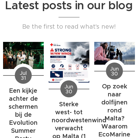
Latest posts in our blog
Be the first to read what's new!
Jun
Jul
30
31
Op zoek
Jun
Een kijkje
30
naar
achter de
dolfijnen
Sterke
schermen
rond
west- tot
bij de
Malta?
noordwestenwind
Evolution
Waarom
verwacht
Summer
EcoMarine
op Malta (1