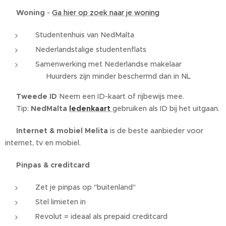
✔️ Woning
-
Ga hier op zoek naar je woning
Studentenhuis van NedMalta
Nederlandstalige studentenflats
Samenwerking met Nederlandse makelaar
👉 Huurders zijn minder beschermd dan in NL
✔️ Tweede ID
Neem een ID-kaart of rijbewijs mee.
👉 Tip:
NedMalta
ledenkaart
gebruiken als ID bij het uitgaan.
✔️ Internet & mobiel
Melita
is de beste aanbieder voor
internet, tv en mobiel.
✔️ Pinpas & creditcard
Zet je pinpas op "buitenland"
Stel limieten in
Revolut = ideaal als prepaid creditcard