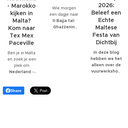
bedrijf met
gespecialiseerd:
2026:
- Marokko
Wie morgen
honderden
EcoMarine
Beleef een
kijken in
een dagje naar
collega's werkt,
Malta
.
Echte
Malta?
Il-Bajja tal-
kunnen die
Maltese
Għażżenin
feesten
Kom naar
(beter bekend
behoorlijk groot
Festa van
Tex Mex
als Is-Simenta)
worden.
Dichtbij
Paceville
in
St. Paul's
Bay
wil gaan,
In deze blog
Ben je in Malta
kan beter een
hebben we het
en zoek je een
ander strand
alleen over de
plek om
kiezen. De
vuurwerkshow
Nederland -
Maltese
die om 23:30
Marokko live te
Environmental
start,
kijken
? Dan ben
Health
natuurlijk
je bij
Tex Mex
Share
Directorate
moet je er al
Paceville
aan
heeft
eerder heen.
het juiste adres.
zaterdagavond
Om 19:00
Tex Mex is de
een officiële
start de Festa
enige plek op
waarschuwing
en de
Malta waar de
afgegeven om
optredens