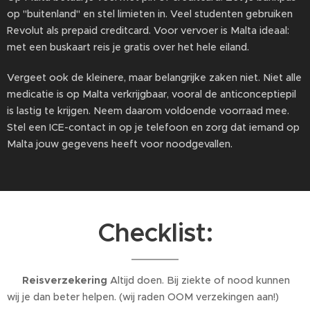
op "buitenland" en stel limieten in. Veel studenten gebruiken
Revolut als prepaid creditcard. Voor vervoer is Malta ideaal:
met een buskaart reis je gratis over het hele eiland.
Vergeet ook de kleinere, maar belangrijke zaken niet. Niet alle
medicatie is op Malta verkrijgbaar, vooral de anticonceptiepil
is lastig te krijgen. Neem daarom voldoende voorraad mee.
Stel een ICE-contact in op je telefoon en zorg dat iemand op
Malta jouw gegevens heeft voor noodgevallen.
Checklist:
✔️ Reisverzekering
Altijd doen. Bij ziekte of nood kunnen
wij je dan beter helpen. (wij raden OOM verzekingen aan!)