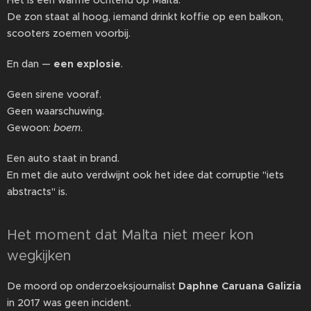
Het is een warme ochtend op Malta.
De zon staat al hoog, iemand drinkt koffie op een balkon,
scooters zoemen voorbij.
En dan —
een explosie
.
Geen sirene vooraf.
Geen waarschuwing.
Gewoon:
boem
.
Een auto staat in brand.
En met die auto verdwijnt ook het idee dat corruptie "iets
abstracts" is.
Het moment dat Malta niet meer kon
wegkijken
De moord op onderzoeksjournalist
Daphne Caruana Galizia
in 2017 was geen incident.