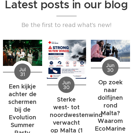
Latest posts in our blog
Be the first to read what's new!
Jun
Jul
30
31
Op zoek
Jun
Een kijkje
30
naar
achter de
dolfijnen
Sterke
schermen
rond
west- tot
bij de
Malta?
noordwestenwind
Evolution
Waarom
verwacht
Summer
EcoMarine
op Malta (1
Party