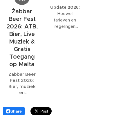
niet in zee te
rond 21:00!
wedstrijd wordt
Update 2026:
Żabbar
zwemmen
Veel plezier!
uitgezonden,
Hoewel
vanwege een
Beer Fest
ook al eindigt
tarieven en
riooloverstort
.
deze ruim na de
2026: ATB,
regelingen
normale
kunnen wijzigen,
Bier, Live
sluitingstijd.
blijft het
Muziek &
belangrijk om
Gratis
vooraf duidelijk
Toegang
af te spreken
op Malta
hoe water- en
elektriciteitskosten
Żabbar Beer
worden
Fest 2026:
berekend.
Bier, muziek
en
gezelligheid
onder de
bastions van
Share
Malta