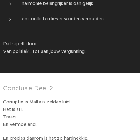
harmonie belangrijker is dan gelijk
en conflicten liever worden vermeden
Dat sijpelt door.
Van politiek… tot aan jouw vergunning.
Conclusie Deel 2
Corruptie in Malta is zelden luid.
Het is stil.
Traag.
En vermoeiend.
En precies daarom is het zo hardnekkig.