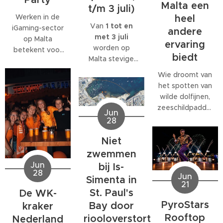
Malta een
t/m 3 juli)
Werken in de
heel
Van
1 tot en
iGaming-sector
andere
met 3 juli
op Malta
ervaring
worden op
betekent voor
biedt
Malta stevige
veel
west- tot
medewerkers
Wie droomt van
noordwestenwinden
meer dan alleen
het spotten van
(W/NW)
een baan. Veel
wilde dolfijnen,
verwacht.
bedrijven
zeeschildpadden
Jun
Volgens het
bieden
of ander
28
Malta Red Cross
behoorlijk wat
zeeleven
kan de wind
extra's, van
Niet
tijdens een
tijdelijk
teamuitjes en
verblijf op Malta,
zwemmen
toenemen tot
interne
komt al snel tot
Jun
bij Is-
windkracht 6
,
activiteiten tot
28
de ontdekking
Jun
Simenta in
met name op
grote
21
dat daar
donderdag 2
St. Paul's
De WK-
personeelsfeesten.
eigenlijk maar
juli.
En als je bij een
PyroStars
Bay door
kraker
één organisatie
internationaal
Rooftop
riooloverstort
volledig op is
Nederland