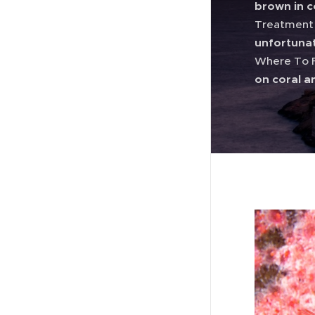
brown in c
Treatmen
unfortunat
Where To 
on coral a