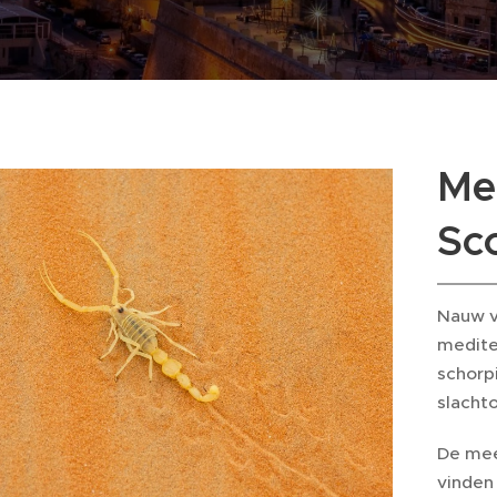
Me
Sc
Nauw ve
mediter
schorp
slachto
De mee
vinden