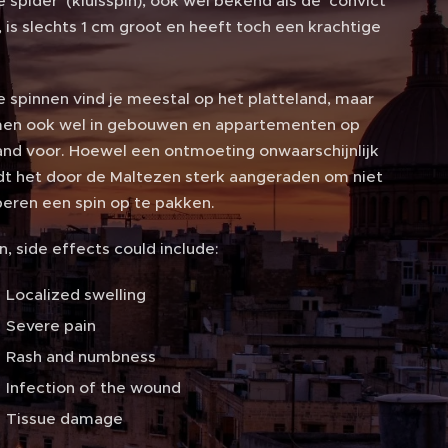
e spider' (kluisspin), ook wel bekend als de 'convict
, is slechts 1 cm groot en heeft toch een krachtige
e spinnen vind je meestal op het platteland, maar
en ook wel in gebouwen en appartementen op
land voor. Hoewel een ontmoeting onwaarschijnlijk
rdt het door de Maltezen sterk aangeraden om niet
beren een spin op te pakken.
en, side effects could include:
Localized swelling
Severe pain
Rash and numbness
Infection of the wound
Tissue damage