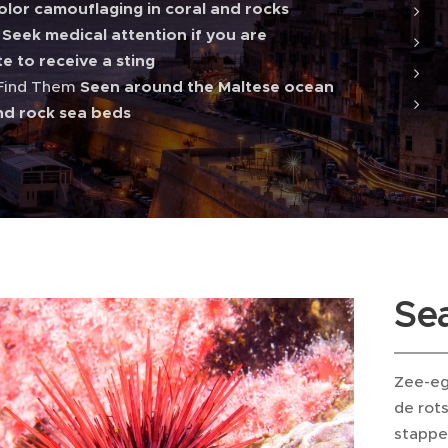
olor camouflaging in coral and rocks
t
Seek medical attention if you are
e to receive a sting
Find Them
Seen around the Maltese ocean
nd rock sea beds
Se
Zee-eg
de rot
stappe