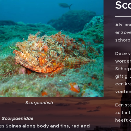
Sc
Als lan
er zov
schorpi
Deze vi
worden
Schorp
giftig.
een kr
voeten
Scorpionfish
Een ste
zult in
e
Scorpaenidae
heeft 
res
Spines along body and fins, red and