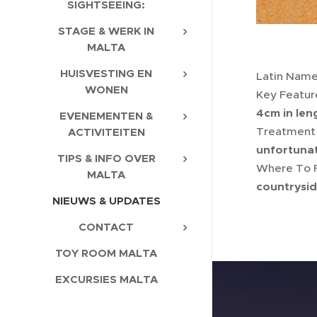
SIGHTSEEING:
STAGE & WERK IN
MALTA
HUISVESTING EN
Latin Nam
WONEN
Key Featur
4cm in len
EVENEMENTEN &
Treatment
ACTIVITEITEN
unfortunat
TIPS & INFO OVER
Where To 
MALTA
countrysid
NIEUWS & UPDATES
CONTACT
TOY ROOM MALTA
EXCURSIES MALTA