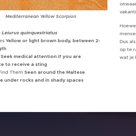
onwaars
vakant
Mediterranean Yellow Scorpion
Hoewel
e
Leiurus quinquestriatus
mensen
es
Yellow or light brown body, between 2-
Dus al
gth
op te 
Seek medical attention if you are
wat je 
e to receive a sting
Find Them
Seen around the Maltese
e under rocks and in shady spaces