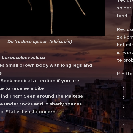
'reclus
spider'
beet.
Reclus
ze kom
De 'recluse spider' (kluisspin)
het ei
is, wo
e
Loxosceles reclusa
te pro
res
Small brown body with long legs and
s
If bitt
t
Seek medical attention if you are
e to receive a bite
Find Them
Seen around the Maltese
e under rocks and in shady spaces
on Status
Least concern