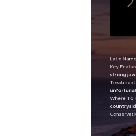
Latin Nam
Key Featu
strong jaw
Treatmen
unfortunat
Where To 
countrysid
Conservati