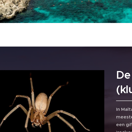
De 
(kl
In Malt
meeste 
een gi